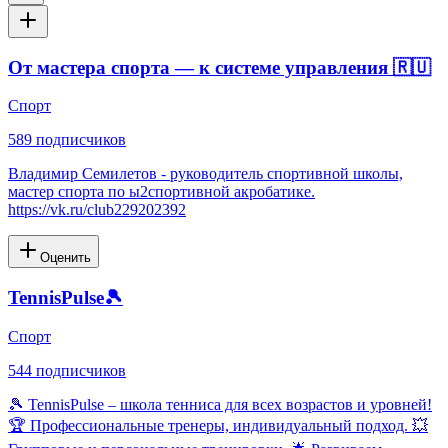
От мастера спорта — к системе управления 🇷🇺
Спорт
589
подписчиков
Владимир Семилетов - руководитель спортивной школы,
мастер спорта по ы2спортивной акробатике.
https://vk.ru/club229202392
Оценить
TennisPulse🎾
Спорт
544
подписчиков
🎾 TennisPulse – школа тенниса для всех возрастов и уровней!
🏆 Профессиональные тренеры, индивидуальный подход. 💥