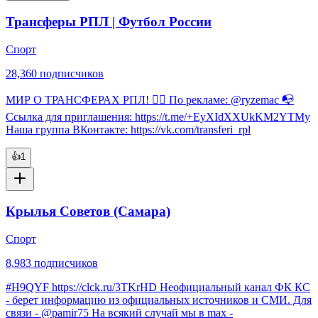
Трансферы РПЛ | Футбол России
Спорт
28,360
подписчиков
МИР О ТРАНСФЕРАХ РПЛ! ✍🏽 По рекламе: @ryzemac 📭
Ссылка для приглашения: https://t.me/+EyXIdXXUkKM2YTMy
Наша группа ВКонтакте: https://vk.com/transferi_rpl
👍
1
Крылья Советов (Самара)
Спорт
8,983
подписчиков
#H9QYF https://clck.ru/3TKrHD Неофициальный канал ФК КС
- берет информацию из официальных источников и СМИ. Для
связи - @pamir75 На всякий случай мы в max -