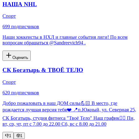
НАША NHL
Спорт
699
подписчиков
Наши хоккеисты в НХЛ и главные события лиги! По всем
вопросам обращаться @Sandreevich94 .
Оценить
СК Богатырь & ТВОЁ ТЕЛО
Спорт
620
подписчиков
Добро пожаловать в наш ДОМ силы💪🏻 В место, где
рождается лучшая версия тебя❤️ 📍п.Южный, ул. Северная 25,
СК Богатырь, студия фитнеса "Твоё Тело" Наш график👇🏻 Пн,
вт, ср, чт, пт с 7.00 до 22.00 Сб, вс с 8.00 до 21.00
👎
1
🤓
1