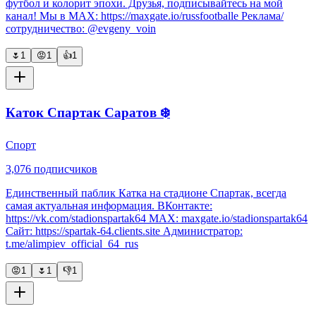
футбол и колорит эпохи. Друзья, подписывайтесь на мой
канал! Мы в MAX: https://maxgate.io/russfootballe Реклама/
сотрудничество: @evgeny_voin
🌷
1
😡
1
👍
1
Каток Спартак Саратов ❄️
Спорт
3,076
подписчиков
Единственный паблик Катка на стадионе Спартак, всегда
самая актуальная информация. ВКонтакте:
https://vk.com/stadionspartak64 MAX: maxgate.io/stadionspartak64
Сайт: https://spartak-64.clients.site Администратор:
t.me/alimpiev_official_64_rus
😡
1
🌷
1
👎
1