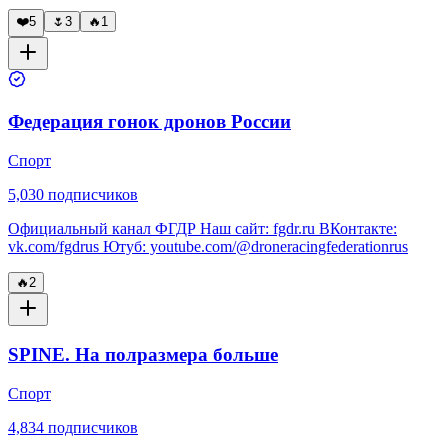
❤️
5
🌷
3
🔥
1
Федерация гонок дронов России
Спорт
5,030
подписчиков
Официальный канал ФГДР Наш сайт: fgdr.ru ВКонтакте:
vk.com/fgdrus Ютуб: youtube.com/@droneracingfederationrus
🔥
2
SPINE. На полразмера больше
Спорт
4,834
подписчиков