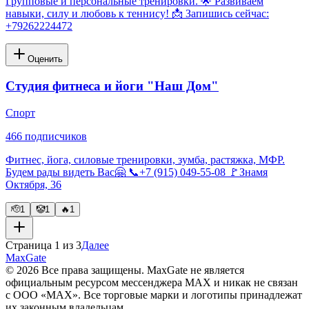
Групповые и персональные тренировки. 🌟 Развиваем
навыки, силу и любовь к теннису! 📩 Запишись сейчас:
+79262224472
Оценить
Студия фитнеса и йоги "Наш Дом"
Спорт
466
подписчиков
Фитнес, йога, силовые тренировки, зумба, растяжка, МФР.
Будем рады видеть Вас🤗 📞+7 (915) 049-55-08 🚩Знамя
Октября, 36
🫡
1
🤡
1
🔥
1
Страница
1
из
3
Далее
MaxGate
© 2026 Все права защищены. MaxGate не является
официальным ресурсом мессенджера MAX и никак не связан
с ООО «МАХ». Все торговые марки и логотипы принадлежат
их законным владельцам.