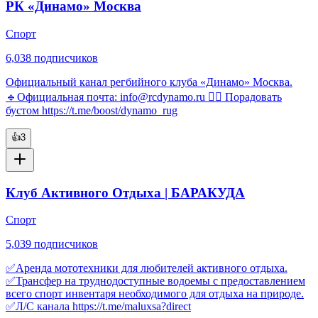
РК «Динамо» Москва
Спорт
6,038
подписчиков
Официальный канал регбийного клуба «Динамо» Москва.
🔹Официальная почта: info@rcdynamo.ru 👉🏻 Порадовать
бустом https://t.me/boost/dynamo_rug
👍
3
Клуб Активного Отдыха | БАРАКУДА
Спорт
5,039
подписчиков
✅Аренда мототехники для любителей активного отдыха.
✅Трансфер на труднодоступные водоемы с предоставлением
всего спорт инвентаря необходимого для отдыха на природе.
✅Л/С канала https://t.me/maluxsa?direct