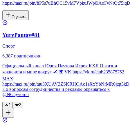
https://max.ru/join/fiP5s7uBhOC15vM7VpkuJWp0lAoFvNrQt75i
Оценить
YuryPautov#81
Спорт
6,387
подписчиков
Официальный канал Юрия Паутова Игрок КХЛ О жизни
хоккеиста и мире вокруг 🏒 🌍 VK https://vk.ru/club235875752
MAX
https://max.ru/join/tuu3XUAV3ZSKRHOAo1sXxYbNrMR0gqt3kD
По вопросам сотрудничества и рекламы обращаться к
@NGayvoron
🔥
2
💔
2