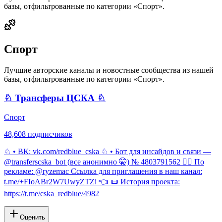
базы, отфильтрованные по категории «
Спорт
».
Спорт
Лучшие авторские каналы и новостные сообщества из нашей
базы, отфильтрованные по категории «
Спорт
».
♘ Трансферы ЦСКА ♘
Спорт
48,608
подписчиков
♘ • ВК: vk.com/redblue_cska ♘ • Бот для инсайдов и связи —
@transferscska_bot (все анонимно 🤫) № 4803791562 ✍🏽 По
рекламе: @ryzemac Ссылка для приглашения в наш канал:
t.me/+FIoABr2W7UwyZTZi 👈 📜 История проекта:
https://t.me/cska_redblue/4982
Оценить