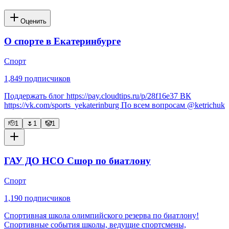
Оценить
О спорте в Екатеринбурге
Спорт
1,849
подписчиков
Поддержать блог https://pay.cloudtips.ru/p/28f16e37 ВК
https://vk.com/sports_yekaterinburg По всем вопросам @ketrichuk
🫡
1
🌷
1
🤡
1
ГАУ ДО НСО Сшор по биатлону
Спорт
1,190
подписчиков
Спортивная школа олимпийского резерва по биатлону!
Спортивные события школы, ведущие спортсмены,