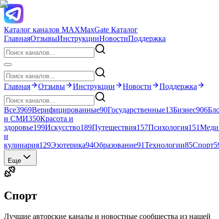
Каталог каналов MAX
MaxGate Каталог
Главная
Отзывы
Инструкции
Новости
Поддержка
Главная
Отзывы
Инструкции
Новости
Поддержка
Все
3969
Верифицированные
90
Государственные
13
Бизнес
906
Бл
и СМИ
350
Красота и
здоровье
199
Искусство
189
Путешествия
157
Психология
151
Меди
и
кулинария
129
Эзотерика
94
Образование
91
Технологии
85
Спорт
5
Еще
Спорт
Лучшие авторские каналы и новостные сообщества из нашей