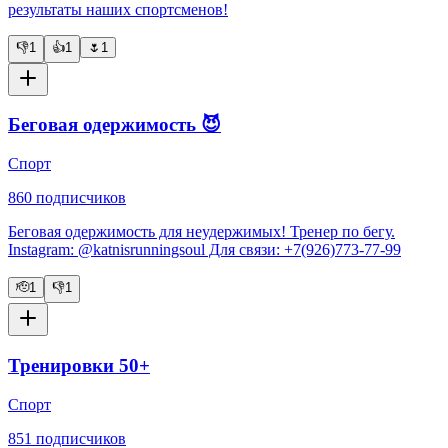
результаты наших спортсменов!
👎
1
👍
1
🌷
1
Беговая одержимость 😈
Спорт
860
подписчиков
Беговая одержимость для неудержимых! Тренер по бегу.
Instagram: @katnisrunningsoul Для связи: +7(926)773-77-99
🫡
1
👎
1
Тренировки 50+
Спорт
851
подписчиков