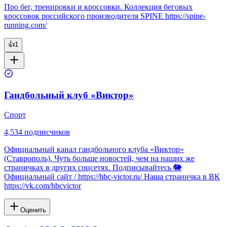
Про бег, тренировки и кроссовки. Коллекция беговых
кроссовок российского производителя SPINE https://spine-
running.com/
👍
1
Гандбольный клуб «Виктор»
Спорт
4,534
подписчиков
Официальный канал гандбольного клуба «Виктор»
(Ставрополь). Чуть больше новостей, чем на наших же
страничках в других соцсетях. Подписывайтесь 🐘
Официальный сайт / https://hbc-victor.ru/ Наша страничка в ВК
https://vk.com/hbcvictor
Оценить