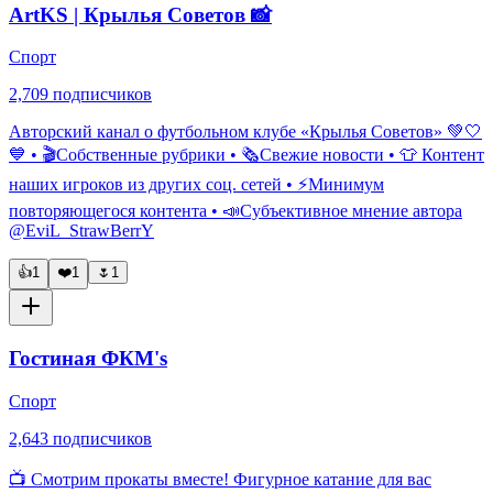
ArtKS | Крылья Советов 📸
Спорт
2,709
подписчиков
Авторский канал о футбольном клубе «Крылья Советов» 💚🤍
💙 • 🎬Собственные рубрики • 🗞️Свежие новости • 👕 Контент
наших игроков из других соц. сетей • ⚡Минимум
повторяющегося контента • 📣Субъективное мнение автора
@EviL_StrawBerrY
👍
1
❤️
1
🌷
1
Гостиная ФКМ's
Спорт
2,643
подписчиков
📺 Смотрим прокаты вместе! Фигурное катание для вас