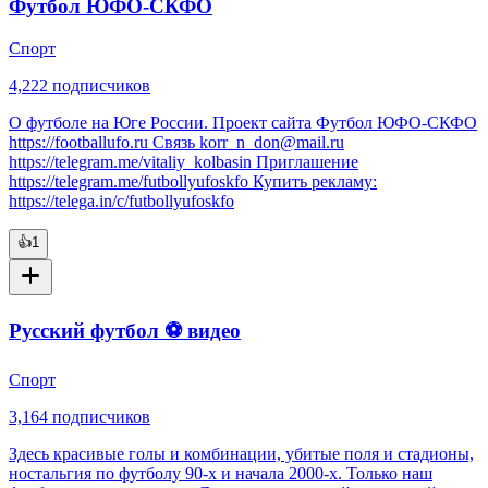
Футбол ЮФО-СКФО
Спорт
4,222
подписчиков
О футболе на Юге России. Проект сайта Футбол ЮФО-СКФО
https://footballufo.ru Связь korr_n_don@mail.ru
https://telegram.me/vitaliy_kolbasin Приглашение
https://telegram.me/futbollyufoskfo Купить рекламу:
https://telega.in/c/futbollyufoskfo
👍
1
Русский футбол ⚽️ видео
Спорт
3,164
подписчиков
Здесь красивые голы и комбинации, убитые поля и стадионы,
ностальгия по футболу 90-х и начала 2000-х. Только наш