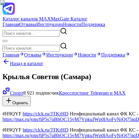
Каталог каналов MAX
MaxGate Каталог
Главная
Отзывы
Инструкции
Новости
Поддержка
Главная
Отзывы
Инструкции
Новости
Поддержка
Назад в каталог
Крылья Советов (Самара)
Спорт
8 921 подписчик
Кросспостинг Telegram и MAX
Оценить
#H9QYF
https://clck.ru/3TKrHD
Неофициальный канал ФК КС - б
https://max.ru/join/fiP5s7uBhOC15vM7VpkuJWp0lAoFvNrQt75i
#H9QYF
https://clck.ru/3TKrHD
Неофициальный канал ФК КС - б
https://max.ru/join/fiP5s7uBhOC15vM7VpkuJWp0lAoFvNrQt75i