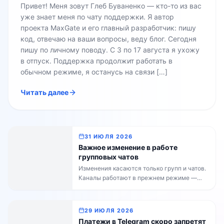
Привет! Меня зовут Глеб Буваненко — кто-то из вас
уже знает меня по чату поддержки. Я автор
проекта MaxGate и его главный разработчик: пишу
код, отвечаю на ваши вопросы, веду блог. Сегодня
пишу по личному поводу. С 3 по 17 августа я ухожу
в отпуск. Поддержка продолжит работать в
обычном режиме, я останусь на связи […]
Читать далее
31 ИЮЛЯ 2026
Важное изменение в работе
групповых чатов
Изменения касаются только групп и чатов.
Каналы работают в прежнем режиме —
владельцам каналов делать ничего не
нужно. Ночью бот MaxGate был
заблокирован на стороне MAX.
29 ИЮЛЯ 2026
Администрация платформы уже сняла
Платежи в Telegram скоро запретят