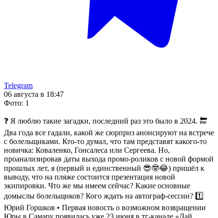
Telegram
06 августа в 18:47
Фото
:
1
❓ Я люблю такие загадки, последний раз это было в 2024. 🔚
Два года все гадали, какой же сюрприз анонсируют на встрече
с болельщиками. Кто-то думал, что там представят какого-то
новичка: Коваленко, Гонсалеса или Сергеева. Но,
проанализировав даты выхода промо-роликов с новой формой
прошлых лет, я (первый и единственный 😎🤓😂) пришёл к
выводу, что на пляже состоится презентация новой
экипировки. Что же мы имеем сейчас? Какие основные
домыслы болельщиков? Кого ждать на автограф-сессии? 1️⃣
Юрий Горшков • Первая новость о возможном возвращении
Юры в Самару появилась уже 23 июня в тг-канале «Дай