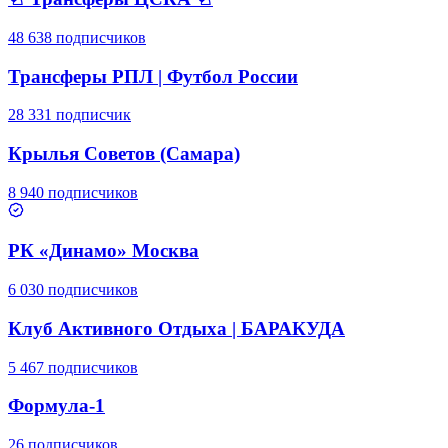
48 638 подписчиков
Трансферы РПЛ | Футбол России
28 331 подписчик
Крылья Советов (Самара)
8 940 подписчиков
РК «Динамо» Москва
6 030 подписчиков
Клуб Активного Отдыха | БАРАКУДА
5 467 подписчиков
Формула-1
26 подписчиков