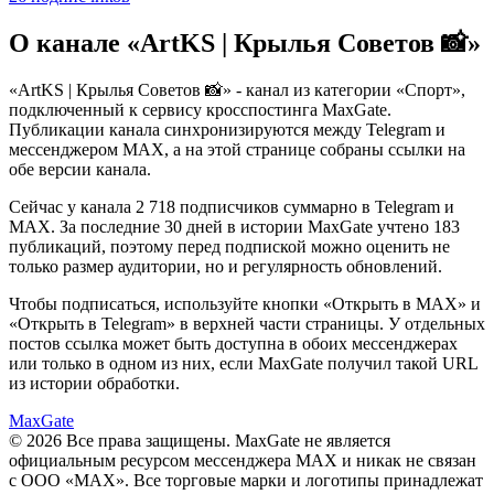
О канале «
ArtKS | Крылья Советов 📸
»
«
ArtKS | Крылья Советов 📸
» - канал из категории «
Спорт
»,
подключенный к сервису кросспостинга MaxGate.
Публикации канала синхронизируются между Telegram и
мессенджером MAX, а на этой странице собраны ссылки на
обе версии канала.
Сейчас у канала
2 718 подписчиков
суммарно в Telegram и
MAX. За последние
30
дней
в истории MaxGate учтено
183
публикаций, поэтому перед подпиской можно оценить не
только размер аудитории, но и регулярность обновлений.
Чтобы подписаться, используйте кнопки «Открыть в MAX» и
«Открыть в Telegram» в верхней части страницы. У отдельных
постов ссылка может быть доступна в обоих мессенджерах
или только в одном из них, если MaxGate получил такой URL
из истории обработки.
MaxGate
© 2026 Все права защищены. MaxGate не является
официальным ресурсом мессенджера MAX и никак не связан
с ООО «МАХ». Все торговые марки и логотипы принадлежат