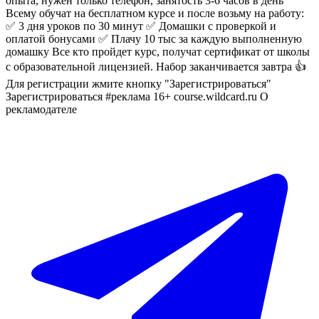
опыта, нужен только телефон, занятость 3-6 часов в день
Всему обучат на бесплатном курсе и после возьму на работу:
✅ 3 дня уроков по 30 минут ✅ Домашки с проверкой и
оплатой бонусами ✅ Плачу 10 тыс за каждую выполненную
домашку Все кто пройдет курс, получат сертификат от школы
с образовательной лицензией. Набор заканчивается завтра 👍
Для регистрации жмите кнопку "Зарегистрироваться"
Зарегистрироваться #реклама 16+ course.wildcard.ru О
рекламодателе