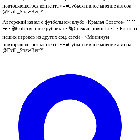
повторяющегося контента • 📣Субъективное мнение автора
@EviL_StrawBerrY
Авторский канал о футбольном клубе «Крылья Советов» 💚🤍
💙 • 🎬Собственные рубрики • 🗞️Свежие новости • 👕 Контент
наших игроков из других соц. сетей • ⚡Минимум
повторяющегося контента • 📣Субъективное мнение автора
@EviL_StrawBerrY