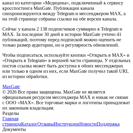
канал из категории «
Медицина
», подключенный к сервису
кросспостинга MaxGate. Публикации канала
синхронизируются между Telegram и мессенджером MAX, а
на этой странице собраны ссылки на обе версии канала.
Сейчас у канала
2 138 подписчиков
суммарно в Telegram и
MAX. За последние
30
дней
в истории MaxGate учтено
41
публикаций, поэтому перед подпиской можно оценить не
только размер аудитории, но и регулярность обновлений.
Чтобы подписаться, используйте кнопки «Открыть в MAX» и
«Открыть в Telegram» в верхней части страницы. У отдельных
постов ссылка может быть доступна в обоих мессенджерах
или только в одном из них, если MaxGate получил такой URL
из истории обработки.
MaxGate
© 2026 Все права защищены. MaxGate не является
официальным ресурсом мессенджера MAX и никак не связан
с ООО «МАХ». Все торговые марки и логотипы принадлежат
их законным владельцам.
Разделы
Главная
страница
Каталог
Отзывы
Инструкции
Новости
Поддержка
Документы