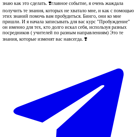
знаю как это сделать. ❣️главное событие, я очень жаждала
получить те знания, которых не хватало мне, и как с помощью
этих знаний помочь вам пробудиться. Бинго, они ко мне
пришли. И я начала записывать для вас курс "Пробуждение"
он именно для тех, кто долго искал себя, используя разных
посредников ( учителей по разным направлениям) Это те
знания, которые изменят вас навсегда. ❣️