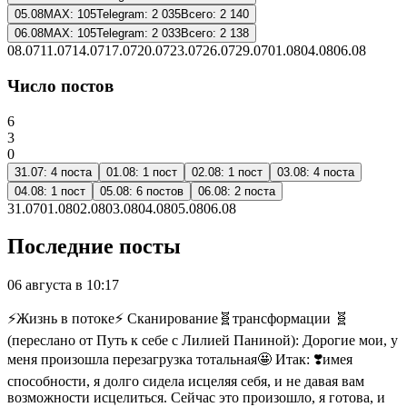
05.08
MAX:
105
Telegram:
2 035
Всего:
2 140
06.08
MAX:
105
Telegram:
2 033
Всего:
2 138
08.07
11.07
14.07
17.07
20.07
23.07
26.07
29.07
01.08
04.08
06.08
Число постов
6
3
0
31.07
:
4
поста
01.08
:
1
пост
02.08
:
1
пост
03.08
:
4
поста
04.08
:
1
пост
05.08
:
6
постов
06.08
:
2
поста
31.07
01.08
02.08
03.08
04.08
05.08
06.08
Последние посты
06 августа в 10:17
⚡Жизнь в потоке⚡ Сканирование🧬трансформации 🧬
(переслано от Путь к себе с Лилией Паниной): Дорогие мои, у
меня произошла перезагрузка тотальная🤩 Итак: ❣️имея
способности, я долго сидела исцеляя себя, и не давая вам
возможности исцелиться. Сейчас это произошло, я готова, и