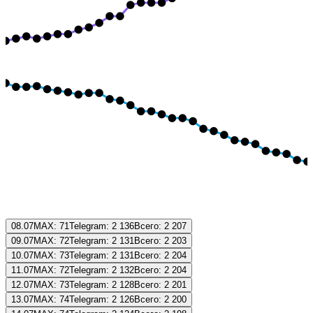
08.07
MAX:
71
Telegram:
2 136
Всего:
2 207
09.07
MAX:
72
Telegram:
2 131
Всего:
2 203
10.07
MAX:
73
Telegram:
2 131
Всего:
2 204
11.07
MAX:
72
Telegram:
2 132
Всего:
2 204
12.07
MAX:
73
Telegram:
2 128
Всего:
2 201
13.07
MAX:
74
Telegram:
2 126
Всего:
2 200