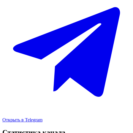
Открыть в Telegram
Статистика канала