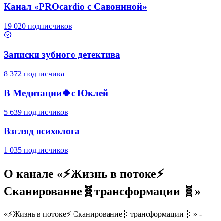
Канал «PROcardio с Савониной»
19 020 подписчиков
Записки зубного детектива
8 372 подписчика
В Медитации🍀с Юклей
5 639 подписчиков
Взгляд психолога
1 035 подписчиков
О канале «
⚡Жизнь в потоке⚡
Сканирование🧬трансформации 🧬
»
«
⚡Жизнь в потоке⚡ Сканирование🧬трансформации 🧬
» -