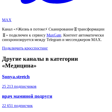
MAX
Канал «
⚡Жизнь в потоке⚡ Сканирование🧬трансформации
🧬
» подключен к сервису
MaxGate
. Контент автоматически
синхронизируется между Telegram и мессенджером MAX.
Подключить кросспостинг
Другие каналы в категории
«
Медицина
»
Sonya.stretch
25 213 подписчиков
врач маминой подруги
22 651 подписчик