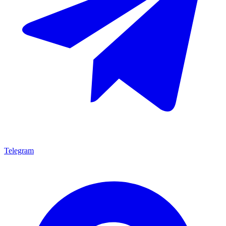
Telegram