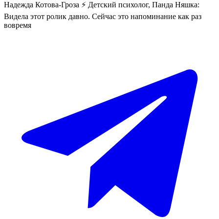
Надежда Котова-Гроза ⚡ Детский психолог, Панда Няшка:
Видела этот ролик давно. Сейчас это напоминание как раз
вовремя