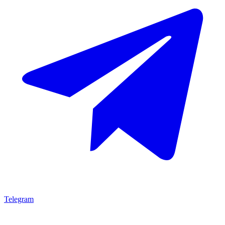
Telegram