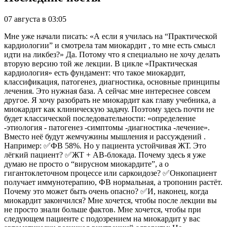
07 августа в 03:05
Мне уже начали писать: «А если я училась на “Практической
кардиологии” и смотрела там миокардит , то мне есть смысл
идти на ликбез?» Да. Потому что я специально не хочу делать
вторую версию той же лекции. В цикле «Практическая
кардиология» есть фундамент: что такое миокардит,
классификация, патогенез, диагностика, основные принципы
лечения. Это нужная база. А сейчас мне интереснее совсем
другое. Я хочу разобрать не миокардит как главу учебника, а
миокардит как клиническую задачу. Поэтому здесь почти не
будет классической последовательности: «определение
-этиология - патогенез -симптомы -диагностика -лечение».
Вместо неё будут жемчужины мышления и рассуждений .
Например: ✅ФВ 58%. Но у пациента устойчивая ЖТ. Это
лёгкий пациент? ✅ЖТ + АВ-блокада. Почему здесь я уже
думаю не просто о “вирусном миокардите”, а о
гигантоклеточном процессе или саркоидозе? ✅Онкопациент
получает иммунотерапию, ФВ нормальная, а тропонин растёт.
Почему это может быть очень опасно? ✅И, наконец, когда
миокардит закончился? Мне хочется, чтобы после лекции вы
не просто знали больше фактов. Мне хочется, чтобы при
следующем пациенте с подозрением на миокардит у вас