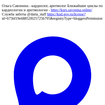
Ольга Савонина - кардиолог, аритмолог Ближайшие циклы по
кардиологии и аритмологии -
https://kurs.savonina.online/
Служба заботы @daria_staff
https://knd.gov.ru/license?
id=675bf19e68852f025725b795&registryType=bloggersPermission