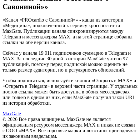
Савониной»
»
«
Канал «PROcardio с Савониной»
» - канал из категории
«
Медицина
», подключенный к сервису кросспостинга
MaxGate. Публикации канала синхронизируются между
Telegram и мессенджером MAX, а на этой странице собраны
ссылки на обе версии канала.
Сейчас у канала
19 011 подписчиков
суммарно в Telegram и
MAX. За последние
30
дней
в истории MaxGate учтено
97
публикаций, поэтому перед подпиской можно оценить не
только размер аудитории, но и регулярность обновлений.
Чтобы подписаться, используйте кнопки «Открыть в MAX» и
«Открыть в Telegram» в верхней части страницы. У отдельных
постов ссылка может быть доступна в обоих мессенджерах
или только в одном из них, если MaxGate получил такой URL
из истории обработки.
MaxGate
© 2026 Все права защищены. MaxGate не является
официальным ресурсом мессенджера MAX и никак не связан
с ООО «МАХ». Все торговые марки и логотипы принадлежат
их законным владельцам.