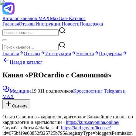
Каталог каналов MAX
MaxGate Каталог
Главная
Отзывы
Инструкции
Новости
Поддержка
Главная
Отзывы
Инструкции
Новости
Поддержка
Назад в каталог
Канал «PROcardio с Савониной»
Медицина
19 011 подписчиков
Кросспостинг Telegram и
MAX
Оценить
Ольга Савонина - кардиолог, аритмолог Ближайшие циклы по
кардиологии и аритмологии -
https://kurs.savonina.online/
Служба заботы @daria_staff
https://knd.gov.ru/license?
id=675bf19e68852f025725b795&registryType=bloggersPermission