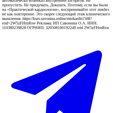
автоматически возникал внутренний алгоритм: Не
пропустить. Не придумать. Доказать. Поэтому, если вы были
на «Практической кардиологии», воспринимайте этот ликбез
не как повторение. Это скорее следующий этаж клинического
мышления. https://kurs.savonina.online/miokardit1508?
erid=2W5zFHrnRsw Реклама: ИП Савонина О.А. ИНН:
110380239828 ОГРНИП: 320508100192249 erid 2W5zFHrnRsw