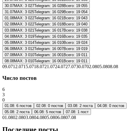
30.07
MAX:
3 027
Telegram:
16 028
Всего:
19 055
31.07
MAX:
3 025
Telegram:
16 029
Всего:
19 054
01.08
MAX:
3 022
Telegram:
16 021
Всего:
19 043
02.08
MAX:
3 022
Telegram:
16 018
Всего:
19 040
03.08
MAX:
3 021
Telegram:
16 017
Всего:
19 038
04.08
MAX:
3 019
Telegram:
16 016
Всего:
19 035
05.08
MAX:
3 014
Telegram:
16 010
Всего:
19 024
06.08
MAX:
3 012
Telegram:
16 007
Всего:
19 019
07.08
MAX:
3 010
Telegram:
16 001
Всего:
19 011
08.08
MAX:
3 010
Telegram:
16 001
Всего:
19 011
09.07
12.07
15.07
18.07
21.07
24.07
27.07
30.07
02.08
05.08
08.08
Число постов
6
3
0
01.08
:
6
постов
02.08
:
0
постов
03.08
:
2
поста
04.08
:
0
постов
05.08
:
2
поста
06.08
:
5
постов
07.08
:
1
пост
01.08
02.08
03.08
04.08
05.08
06.08
07.08
Последние посты