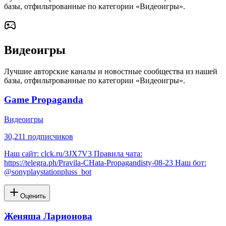
базы, отфильтрованные по категории «
Видеоигры
».
Видеоигры
Лучшие авторские каналы и новостные сообщества из нашей
базы, отфильтрованные по категории «
Видеоигры
».
Game Propaganda
Видеоигры
30,211
подписчиков
Наш сайт: clck.ru/3JX7V3 Правила чата:
https://telegra.ph/Pravila-CHata-Propagandisty-08-23 Наш бот:
@sonyplaystationpluss_bot
Оценить
Женяша Ларионова