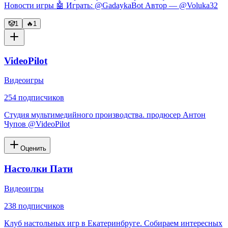
Новости игры 🤖 Играть: @GadaykaBot Автор — @Voluka32
🤡
1
🔥
1
VideoPilot
Видеоигры
254
подписчиков
Студия мультимедийного производства. продюсер Антон
Чупов @VideoPilot
Оценить
Настолки Пати
Видеоигры
238
подписчиков
Клуб настольных игр в Екатеринбруге. Собираем интересных