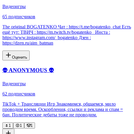
Видеоигры
65
подписчиков
The original BOGATENKO Чат : https://t.me/bogatenko_chat Есть
ещё тут: ТВИЧ : https://m.twitch.tv/bogatenko_ Инста :
https://www.instagram.com/_bogatenko Дзен :
https://dzen.ru/aim_batman
Оценить
👽 ANONYMOUS 👽
Видеоигры
62
подписчиков
TikTok + Трансляции Игр Знакомимся, общаемся, мило
проводим время. Оскорбления, ссылки и реклама и спам =
бан. Политические дебаты тоже не проводим.
🌷
1
😡
1
🤡
1