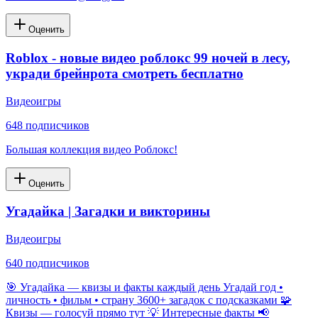
Оценить
Roblox - новые видео роблокс 99 ночей в лесу,
укради брейнрота смотреть бесплатно
Видеоигры
648
подписчиков
Большая коллекция видео Роблокс!
Оценить
Угадайка | Загадки и викторины
Видеоигры
640
подписчиков
🎯 Угадайка — квизы и факты каждый день Угадай год •
личность • фильм • страну 3600+ загадок с подсказками 🧩
Квизы — голосуй прямо тут 💡 Интересные факты 📢