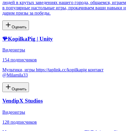
людей в крутых заведениях нашего города, общаемся, играем
в популярные настольные игры, прокачиваем ваши навыки и
дарим призы за победы.
Оценить
🪸KopilkaPig | Unity
Видеоигры
154
подписчиков
Мультики, игры https://taplink.cc/kopilkapig контакт
@Milamila33
Оценить
VendipX Studios
Видеоигры
128
подписчиков