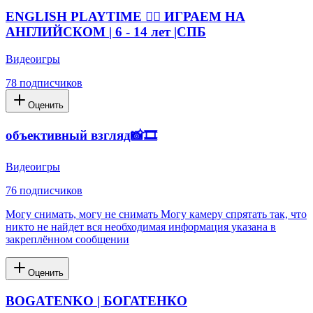
ENGLISH PLAYTIME 👉🏼 ИГРАЕМ НА
АНГЛИЙСКОМ | 6 - 14 лет |СПБ
Видеоигры
78
подписчиков
Оценить
объективный взгляд📸🎞
Видеоигры
76
подписчиков
Могу снимать, могу не снимать Могу камеру спрятать так, что
никто не найдет вся необходимая информация указана в
закреплённом сообщении
Оценить
BOGATENKO | БОГАТЕНКО