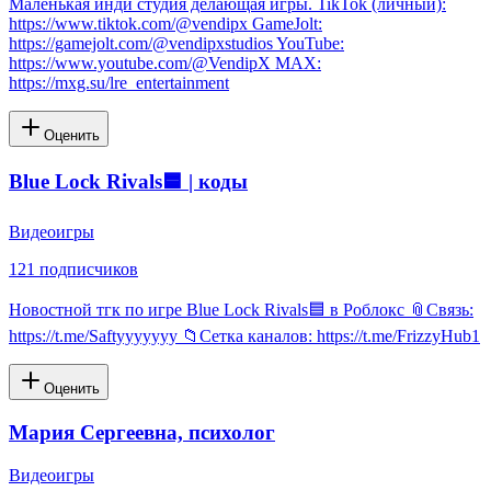
Маленькая инди студия делающая игры. TikTok (личный):
https://www.tiktok.com/@vendipx GameJolt:
https://gamejolt.com/@vendipxstudios YouTube:
https://www.youtube.com/@VendipX MAX:
https://mxg.su/lre_entertainment
Оценить
Blue Lock Rivals🟦 | коды
Видеоигры
121
подписчиков
Новостной тгк по игре Blue Lock Rivals🟦 в Роблокс 📎Связь:
https://t.me/Saftyyyyyyy 📁Сетка каналов: https://t.me/FrizzyHub1
Оценить
Мария Сергеевна, психолог
Видеоигры