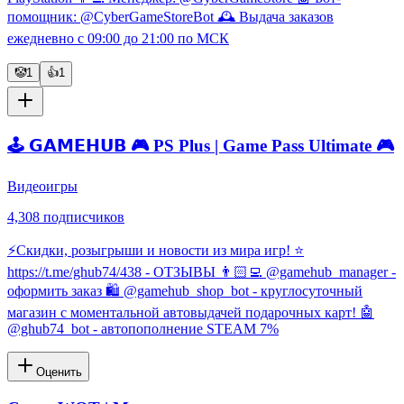
помощник: @CyberGameStoreBot 🕰 Выдача заказов
ежедневно с 09:00 до 21:00 по МСК
🤡
1
👍
1
🕹 𝗚𝗔𝗠𝗘𝗛𝗨𝗕 🎮 PS Plus | Game Pass Ultimate 🎮
Видеоигры
4,308
подписчиков
⚡️Скидки, розыгрыши и новости из мира игр! ⭐️
https://t.me/ghub74/438 - ОТЗЫВЫ 👨🏻‍💻 @gamehub_manager -
оформить заказ 🛍 @gamehub_shop_bot - круглосуточный
магазин с моментальной автовыдачей подарочных карт! 🤖
@ghub74_bot - автопополнение STEAM 7%
Оценить