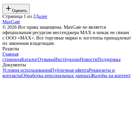
Оценить
Страница
1
из
2
Далее
MaxGate
© 2026 Все права защищены. MaxGate не является
официальным ресурсом мессенджера MAX и никак не связан
с ООО «МАХ». Все торговые марки и логотипы принадлежат
их законным владельцам.
Разделы
Главная
страница
Каталог
Отзывы
Инструкции
Новости
Поддержка
Документы
Условия использования
Публичная оферта
Реквизиты и
контакты
Обработка персональных данных
Жалобы на контент