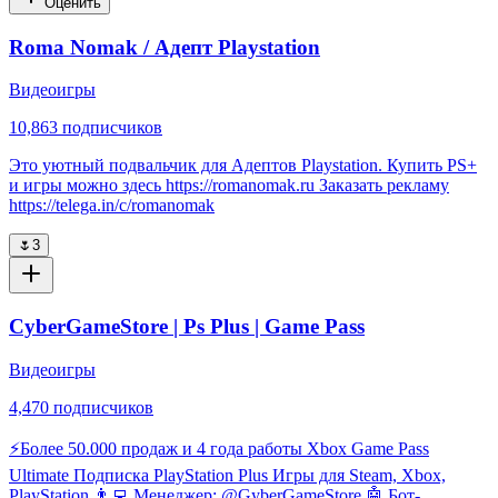
Оценить
Roma Nomak / Адепт Playstation
Видеоигры
10,863
подписчиков
Это уютный подвальчик для Адептов Playstation. Купить PS+
и игры можно здесь https://romanomak.ru Заказать рекламу
https://telega.in/c/romanomak
🌷
3
СyberGameStore | Ps Plus | Game Pass
Видеоигры
4,470
подписчиков
⚡️Более 50.000 продаж и 4 года работы Xbox Game Pass
Ultimate Подписка PlayStation Plus Игры для Steam, Xbox,
PlayStation 👨‍💻 Менеджер: @GyberGameStore 🤖 Бот-