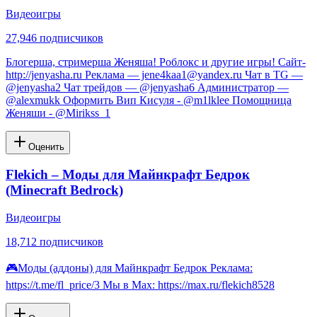
Видеоигры
27,946
подписчиков
Блогерша, стримерша Женяша! Роблокс и другие игры! Сайт-
http://jenyasha.ru Реклама — jene4kaa1@yandex.ru Чат в TG —
@jenyasha2 Чат трейдов — @jenyasha6 Администратор —
@alexmukk Оформить Вип Кисуля - @m1lklee Помощница
Женяши - @Mirikss_1
Оценить
Flekich – Моды для Майнкрафт Бедрок
(Minecraft Bedrock)
Видеоигры
18,712
подписчиков
🎮Моды (аддоны) для Майнкрафт Бедрок Реклама:
https://t.me/fl_price/3 Мы в Max: https://max.ru/flekich8528