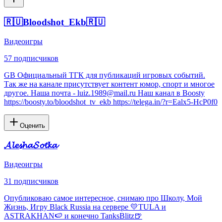
🇷🇺Bloodshot_Ekb🇷🇺
Видеоигры
57
подписчиков
GB Официальный ТГК для публикаций игровых событий.
Так же на канале присутствует контент юмор, спорт и многое
другое. Наша почта - luiz.1989@mail.ru Наш канал в Boosty
https://boosty.to/bloodshot_tv_ekb https://telega.in/?r=Ealx5-HcP0f0
Оценить
𝓐𝓵𝓮𝓼𝓱𝓪𝓢𝓸𝓽𝓴𝓪
Видеоигры
31
подписчиков
Опубликоваю самое интересное, снимаю про Школу, Мой
Жизнь, Игру Black Russia на сервере 💛TULA и
ASTRAKHAN🍉 и конечно TanksBlitz🍺