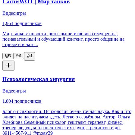
CactusWOT | Мир танков
Видеоигры
1,963
подписчиков
Мир танков: новости, розыгрыши игрового имущества,
познавательный и обучающий контент, просто общение на
стриме и в чате...
🤡
3
🫡
1
👍
1
Психологическая хирургия
Видеоигры
1,804
подписчиков
Блог о психологии. Психология очень точная наука. Как и что
влияет на нас изучаем здесь. Легко о серьёзном. Автор: Ольга
Хлебцова Семейный психолог, гештальт-терапевт, бизнес-
тренер, ведущая терапевтических групп, тренингов и др.
8911-4567-911 @mogy39