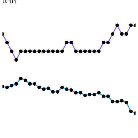
10 414