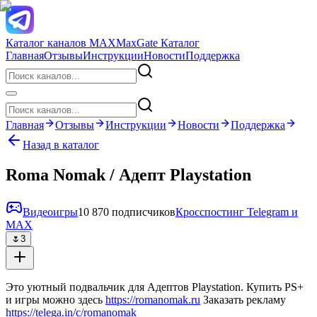
Каталог каналов MAX
MaxGate Каталог
Главная
Отзывы
Инструкции
Новости
Поддержка
Главная
Отзывы
Инструкции
Новости
Поддержка
Назад в каталог
Roma Nomak / Адепт Playstation
Видеоигры
10 870 подписчиков
Кросспостинг Telegram и
MAX
🌷
3
Это уютный подвальчик для Адептов Playstation. Купить PS+
и игры можно здесь
https://romanomak.ru
Заказать рекламу
https://telega.in/c/romanomak