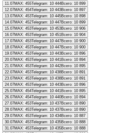
11.07
MAX:
455
Telegram:
10 444
Всего:
10 899
12.07
MAX:
454
Telegram:
10 443
Всего:
10 897
13.07
MAX:
453
Telegram:
10 445
Всего:
10 898
14.07
MAX:
452
Telegram:
10 447
Всего:
10 899
15.07
MAX:
453
Telegram:
10 453
Всего:
10 906
16.07
MAX:
453
Telegram:
10 451
Всего:
10 904
17.07
MAX:
453
Telegram:
10 447
Всего:
10 900
18.07
MAX:
453
Telegram:
10 447
Всего:
10 900
19.07
MAX:
453
Telegram:
10 443
Всего:
10 896
20.07
MAX:
453
Telegram:
10 441
Всего:
10 894
21.07
MAX:
453
Telegram:
10 442
Всего:
10 895
22.07
MAX:
453
Telegram:
10 438
Всего:
10 891
23.07
MAX:
453
Telegram:
10 438
Всего:
10 891
24.07
MAX:
453
Telegram:
10 443
Всего:
10 896
25.07
MAX:
454
Telegram:
10 441
Всего:
10 895
26.07
MAX:
454
Telegram:
10 440
Всего:
10 894
27.07
MAX:
453
Telegram:
10 437
Всего:
10 890
28.07
MAX:
453
Telegram:
10 437
Всего:
10 890
29.07
MAX:
453
Telegram:
10 434
Всего:
10 887
30.07
MAX:
453
Telegram:
10 435
Всего:
10 888
31.07
MAX:
453
Telegram:
10 435
Всего:
10 888