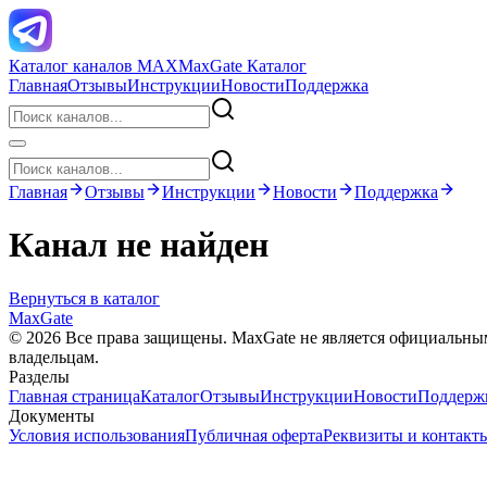
Каталог каналов MAX
MaxGate Каталог
Главная
Отзывы
Инструкции
Новости
Поддержка
Главная
Отзывы
Инструкции
Новости
Поддержка
Канал не найден
Вернуться в каталог
MaxGate
© 2026 Все права защищены. MaxGate не является официальн
владельцам.
Разделы
Главная страница
Каталог
Отзывы
Инструкции
Новости
Поддерж
Документы
Условия использования
Публичная оферта
Реквизиты и контакт