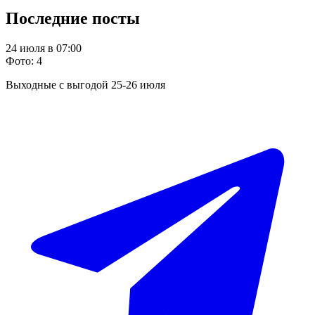
Последние посты
24 июля в 07:00
Фото
:
4
Выходные с выгодой 25-26 июля