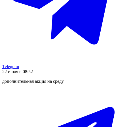
Telegram
22 июля в 08:52
дополнительная акция на среду