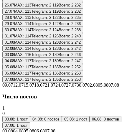
26.07
MAX:
113
Telegram:
2 119
Всего:
2 232
27.07
MAX:
113
Telegram:
2 119
Всего:
2 232
28.07
MAX:
113
Telegram:
2 122
Всего:
2 235
29.07
MAX:
114
Telegram:
2 122
Всего:
2 236
30.07
MAX:
114
Telegram:
2 124
Всего:
2 238
31.07
MAX:
114
Telegram:
2 126
Всего:
2 240
01.08
MAX:
114
Telegram:
2 128
Всего:
2 242
02.08
MAX:
114
Telegram:
2 128
Всего:
2 242
03.08
MAX:
116
Telegram:
2 130
Всего:
2 246
04.08
MAX:
117
Telegram:
2 130
Всего:
2 247
05.08
MAX:
117
Telegram:
2 135
Всего:
2 252
06.08
MAX:
117
Telegram:
2 136
Всего:
2 253
07.08
MAX:
117
Telegram:
2 136
Всего:
2 253
09.07
12.07
15.07
18.07
21.07
24.07
27.07
30.07
02.08
05.08
07.08
Число постов
1
0
03.08
:
1
пост
04.08
:
0
постов
05.08
:
1
пост
06.08
:
0
постов
07.08
:
1
пост
03.08
04.08
05.08
06.08
07.08