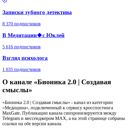
Записки зубного детектива
8 370 подписчиков
В Медитации🍀с Юклей
5 616 подписчиков
Взгляд психолога
1 035 подписчиков
О канале «
Бионика 2.0 | Создавая
смыслы
»
«
Бионика 2.0 | Создавая смыслы
» - канал из категории
«
Медицина
», подключенный к сервису кросспостинга
MaxGate. Публикации канала синхронизируются между
Telegram и мессенджером MAX, а на этой странице собраны
ссылки на обе версии канала.