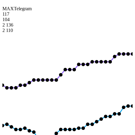
MAX
Telegram
117
104
2 136
2 110