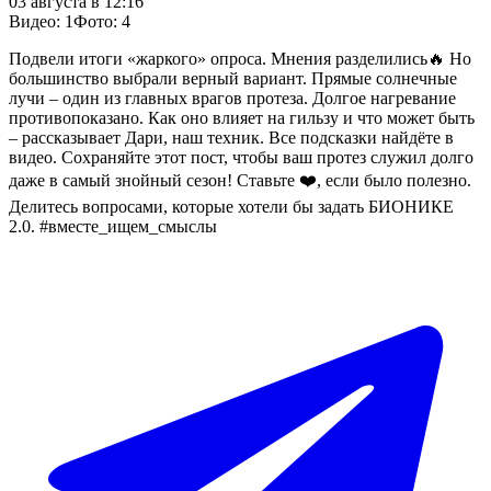
03 августа в 12:16
Видео
:
1
Фото
:
4
Подвели итоги «жаркого» опроса. Мнения разделились🔥 Но
большинство выбрали верный вариант. Прямые солнечные
лучи – один из главных врагов протеза. Долгое нагревание
противопоказано. Как оно влияет на гильзу и что может быть
– рассказывает Дари, наш техник. Все подсказки найдёте в
видео. Сохраняйте этот пост, чтобы ваш протез служил долго
даже в самый знойный сезон! Ставьте ❤️, если было полезно.
Делитесь вопросами, которые хотели бы задать БИОНИКЕ
2.0. #вместе_ищем_смыслы