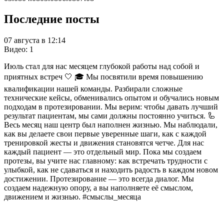
Последние посты
07 августа в 12:14
Видео
:
1
Июль стал для нас месяцем глубокой работы над собой и
приятных встреч 🤍 🎓 Мы посвятили время повышению
квалификации нашей команды. Разбирали сложные
технические кейсы, обменивались опытом и обучались новым
подходам в протезировании. Мы верим: чтобы давать лучший
результат пациентам, мы сами должны постоянно учиться. 🦾
Весь месяц наш центр был наполнен жизнью. Мы наблюдали,
как вы делаете свои первые уверенные шаги, как с каждой
тренировкой жесты и движения становятся четче. Для нас
каждый пациент — это отдельный мир. Пока мы создаем
протезы, вы учите нас главному: как встречать трудности с
улыбкой, как не сдаваться и находить радость в каждом новом
достижении. Протезирование — это всегда диалог. Мы
создаем надежную опору, а вы наполняете её смыслом,
движением и жизнью. #смыслы_месяца