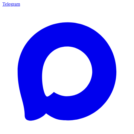
Telegram