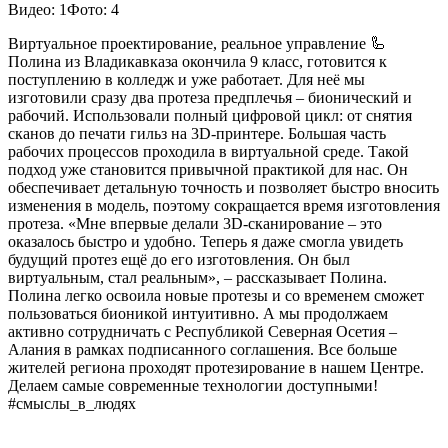
Видео
:
1
Фото
:
4
Виртуальное проектирование, реальное управление 🦾
Полина из Владикавказа окончила 9 класс, готовится к
поступлению в колледж и уже работает. Для неё мы
изготовили сразу два протеза предплечья – бионический и
рабочий. Использовали полный цифровой цикл: от снятия
сканов до печати гильз на 3D-принтере. Большая часть
рабочих процессов проходила в виртуальной среде. Такой
подход уже становится привычной практикой для нас. Он
обеспечивает детальную точность и позволяет быстро вносить
изменения в модель, поэтому сокращается время изготовления
протеза. «Мне впервые делали 3D-сканирование – это
оказалось быстро и удобно. Теперь я даже смогла увидеть
будущий протез ещё до его изготовления. Он был
виртуальным, стал реальным», – рассказывает Полина.
Полина легко освоила новые протезы и со временем сможет
пользоваться бионикой интуитивно. А мы продолжаем
активно сотрудничать с Республикой Северная Осетия –
Алания в рамках подписанного соглашения. Все больше
жителей региона проходят протезирование в нашем Центре.
Делаем самые современные технологии доступными!
#смыслы_в_людях