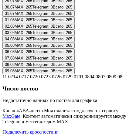
29.07
MAX:
265
Telegram:
0
Всего:
265
30.07
MAX:
265
Telegram:
0
Всего:
265
31.07
MAX:
265
Telegram:
0
Всего:
265
01.08
MAX:
265
Telegram:
0
Всего:
265
02.08
MAX:
265
Telegram:
0
Всего:
265
03.08
MAX:
265
Telegram:
0
Всего:
265
04.08
MAX:
265
Telegram:
0
Всего:
265
05.08
MAX:
265
Telegram:
0
Всего:
265
06.08
MAX:
265
Telegram:
0
Всего:
265
07.08
MAX:
265
Telegram:
0
Всего:
265
08.08
MAX:
265
Telegram:
0
Всего:
265
09.08
MAX:
265
Telegram:
0
Всего:
265
11.07
14.07
17.07
20.07
23.07
26.07
29.07
01.08
04.08
07.08
09.08
Число постов
Недостаточно данных по постам для графика
Канал «
АВА-центр Моя планета
» подключен к сервису
MaxGate
. Контент автоматически синхронизируется между
Telegram и мессенджером MAX.
Подключить кросспостинг