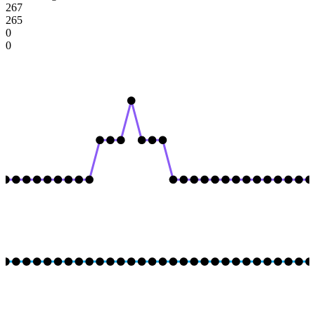
267
265
0
0