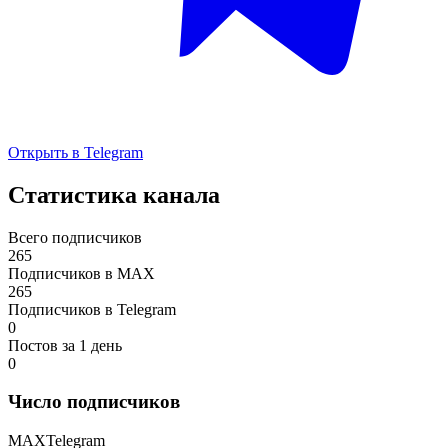
Открыть в Telegram
Статистика канала
Всего подписчиков
265
Подписчиков в MAX
265
Подписчиков в Telegram
0
Постов за 1 день
0
Число подписчиков
MAX
Telegram