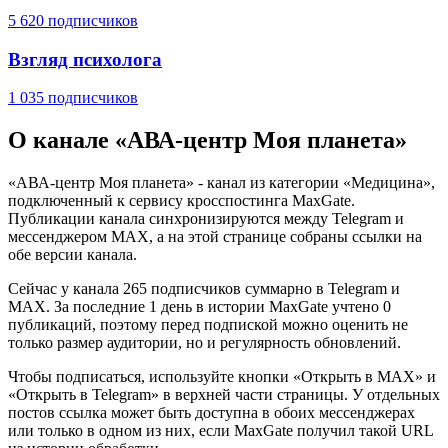
5 620 подписчиков
Взгляд психолога
1 035 подписчиков
О канале «
АВА-центр Моя планета
»
«
АВА-центр Моя планета
» - канал из категории «
Медицина
»,
подключенный к сервису кросспостинга MaxGate.
Публикации канала синхронизируются между Telegram и
мессенджером MAX, а на этой странице собраны ссылки на
обе версии канала.
Сейчас у канала
265 подписчиков
суммарно в Telegram и
MAX. За последние
1
день
в истории MaxGate учтено
0
публикаций, поэтому перед подпиской можно оценить не
только размер аудитории, но и регулярность обновлений.
Чтобы подписаться, используйте кнопки «Открыть в MAX» и
«Открыть в Telegram» в верхней части страницы. У отдельных
постов ссылка может быть доступна в обоих мессенджерах
или только в одном из них, если MaxGate получил такой URL