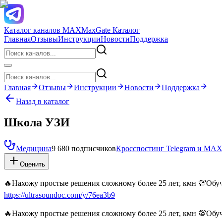
Каталог каналов MAX
MaxGate Каталог
Главная
Отзывы
Инструкции
Новости
Поддержка
Главная
Отзывы
Инструкции
Новости
Поддержка
Назад в каталог
Школа УЗИ
Медицина
9 680 подписчиков
Кросспостинг Telegram и MA
Оценить
🔥Нахожу простые решения сложному более 25 лет, кмн 💯Обуч
https://ultrasoundoc.com/y/76ea3b9
🔥Нахожу простые решения сложному более 25 лет, кмн 💯Обуч