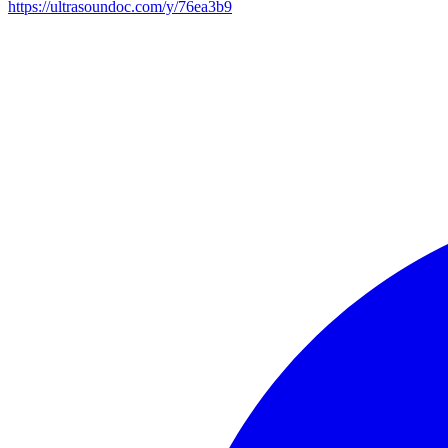
https://ultrasoundoc.com/y/76ea3b9