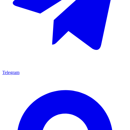
Telegram