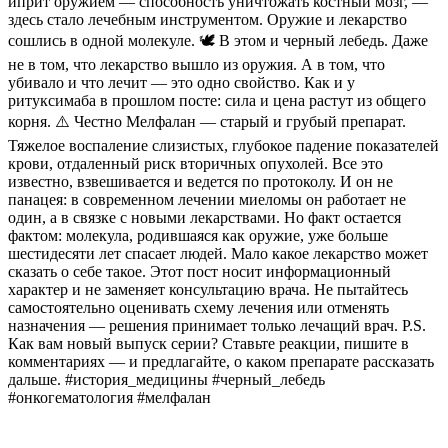
иприт оружием — способность уничтожать костный мозг, —
здесь стало лечебным инструментом. Оружие и лекарство
сошлись в одной молекуле. 🕊 В этом и черный лебедь. Даже
не в том, что лекарство вышло из оружия. А в том, что
убивало и что лечит — это одно свойство. Как и у
ритуксимаба в прошлом посте: сила и цена растут из общего
корня. ⚠️ Честно Мелфалан — старый и грубый препарат.
Тяжелое воспаление слизистых, глубокое падение показателей
крови, отдаленный риск вторичных опухолей. Все это
известно, взвешивается и ведется по протоколу. И он не
панацея: в современном лечении миеломы он работает не
один, а в связке с новыми лекарствами. Но факт остается
фактом: молекула, родившаяся как оружие, уже больше
шестидесяти лет спасает людей. Мало какое лекарство может
сказать о себе такое. Этот пост носит информационный
характер и не заменяет консультацию врача. Не пытайтесь
самостоятельно оценивать схему лечения или отменять
назначения — решения принимает только лечащий врач. P.S.
Как вам новый выпуск серии? Ставьте реакции, пишите в
комментариях — и предлагайте, о каком препарате рассказать
дальше. #история_медицины #черный_лебедь
#онкогематология #мелфалан