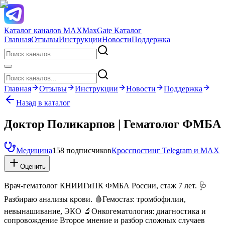
Каталог каналов MAX
MaxGate Каталог
Главная
Отзывы
Инструкции
Новости
Поддержка
Главная
Отзывы
Инструкции
Новости
Поддержка
Назад в каталог
Доктор Поликарпов | Гематолог ФМБА
Медицина
158 подписчиков
Кросспостинг Telegram и MAX
Оценить
Врач-гематолог КНИИГиПК ФМБА России, стаж 7 лет. 🩺
Разбираю анализы крови. 🩸Гемостаз: тромбофилии,
невынашивание, ЭКО 🔬Онкогематология: диагностика и
сопровождение Второе мнение и разбор сложных случаев