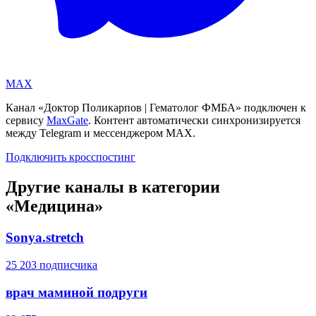
MAX
Канал «
Доктор Поликарпов | Гематолог ФМБА
» подключен к
сервису
MaxGate
. Контент автоматически синхронизируется
между Telegram и мессенджером MAX.
Подключить кросспостинг
Другие каналы в категории
«
Медицина
»
Sonya.stretch
25 203 подписчика
врач маминой подруги