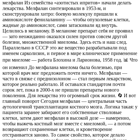
мелфалан Из семейства «азотистых ипритов» начали делать
лекарства. Мелфалан синтезировали в 1953-м, и
сконструировали хитро: боевую молекулу пришили к
аминокислоте фенилаланину — чтобы опухолевые клетки,
жадные до аминокислот, сами затаскивали яд внутрь.
Целились в меланому. В меланоме препарат себя не проявил
— зато неожиданно оказался силен против совсем другой
болезни, множественной миеломы. Здесь есть и наш след.
Параллельно в СССР это же вещество разрабатывали под
именем сарколизин, и первое в мире клиническое применение
при миеломе — работа Блохина и Ларионова, 1958 год. 📊 Что
он изменил До мелфалана миелома была болезнью, при
которой врач мог предложить почти ничего. Мелфалан —
часто в связке с преднизолоном — стал первым лекарством,
которое реально работало. И оставался стандартом почти
сорок лет, пока в 2000-х не пришли препараты нового
поколения. Для лекарства это огромный срок жизни. 🔄 И вот
главный поворот Сегодня мелфалан — центральная часть
аутологичной трансплантации костного мозга. Логика такая: у
пациента заранее забирают его собственные стволовые
клетки, затем дают мелфалан в высокой дозе — намеренно,
чтобы выжечь костный мозг вместе с миеломой, — а потом
возвращают сохраненные клетки, и кроветворение
отстраивается заново. То самое свойство, которое делало