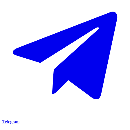
Telegram