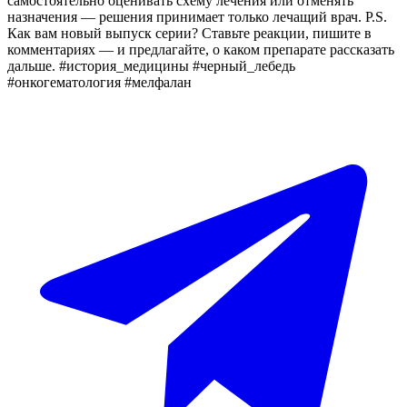
самостоятельно оценивать схему лечения или отменять
назначения — решения принимает только лечащий врач. P.S.
Как вам новый выпуск серии? Ставьте реакции, пишите в
комментариях — и предлагайте, о каком препарате рассказать
дальше. #история_медицины #черный_лебедь
#онкогематология #мелфалан