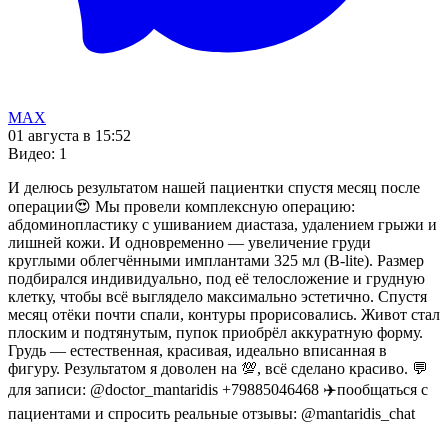
MAX
01 августа в 15:52
Видео
:
1
И делюсь результатом нашей пациентки спустя месяц после
операции😍 Мы провели комплексную операцию:
абдоминопластику с ушиванием диастаза, удалением грыжи и
лишней кожи. И одновременно — увеличение груди
круглыми облегчёнными имплантами 325 мл (B-lite). Размер
подбирался индивидуально, под её телосложение и грудную
клетку, чтобы всё выглядело максимально эстетично. Спустя
месяц отёки почти спали, контуры прорисовались. Живот стал
плоским и подтянутым, пупок приобрёл аккуратную форму.
Грудь — естественная, красивая, идеально вписанная в
фигуру. Результатом я доволен на 💯, всё сделано красиво. 💬
для записи: @doctor_mantaridis +79885046468 ✈️пообщаться с
пациентами и спросить реальные отзывы: @mantaridis_chat