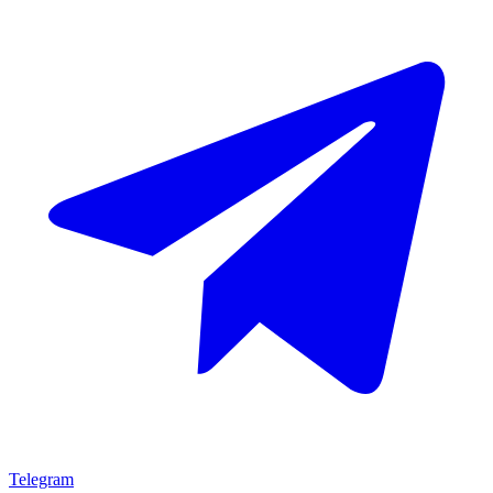
Telegram