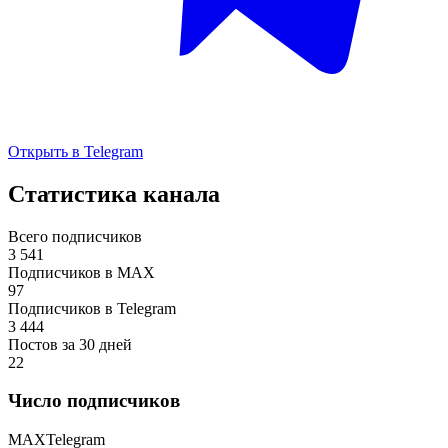
Открыть в Telegram
Статистика канала
Всего подписчиков
3 541
Подписчиков в MAX
97
Подписчиков в Telegram
3 444
Постов за 30 дней
22
Число подписчиков
MAX
Telegram