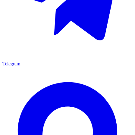
Telegram