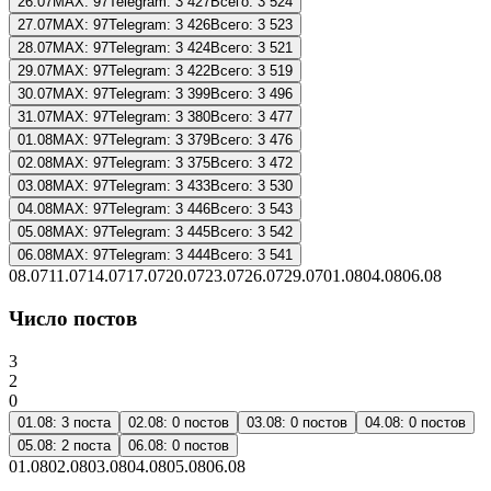
26.07
MAX:
97
Telegram:
3 427
Всего:
3 524
27.07
MAX:
97
Telegram:
3 426
Всего:
3 523
28.07
MAX:
97
Telegram:
3 424
Всего:
3 521
29.07
MAX:
97
Telegram:
3 422
Всего:
3 519
30.07
MAX:
97
Telegram:
3 399
Всего:
3 496
31.07
MAX:
97
Telegram:
3 380
Всего:
3 477
01.08
MAX:
97
Telegram:
3 379
Всего:
3 476
02.08
MAX:
97
Telegram:
3 375
Всего:
3 472
03.08
MAX:
97
Telegram:
3 433
Всего:
3 530
04.08
MAX:
97
Telegram:
3 446
Всего:
3 543
05.08
MAX:
97
Telegram:
3 445
Всего:
3 542
06.08
MAX:
97
Telegram:
3 444
Всего:
3 541
08.07
11.07
14.07
17.07
20.07
23.07
26.07
29.07
01.08
04.08
06.08
Число постов
3
2
0
01.08
:
3
поста
02.08
:
0
постов
03.08
:
0
постов
04.08
:
0
постов
05.08
:
2
поста
06.08
:
0
постов
01.08
02.08
03.08
04.08
05.08
06.08