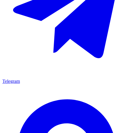
Telegram