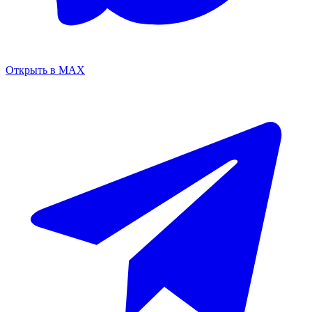
Открыть в MAX