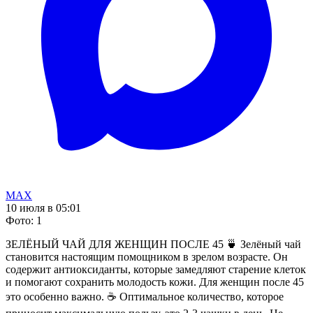
MAX
10 июля в 05:01
Фото
:
1
ЗЕЛЁНЫЙ ЧАЙ ДЛЯ ЖЕНЩИН ПОСЛЕ 45 🍵 Зелёный чай
становится настоящим помощником в зрелом возрасте. Он
содержит антиоксиданты, которые замедляют старение клеток
и помогают сохранить молодость кожи. Для женщин после 45
это особенно важно. ☕ Оптимальное количество, которое