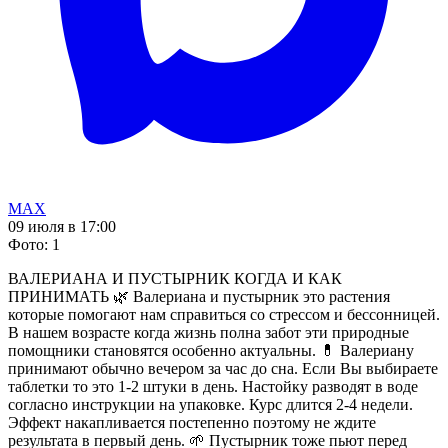
MAX
09 июля в 17:00
Фото
:
1
ВАЛЕРИАНА И ПУСТЫРНИК КОГДА И КАК
ПРИНИМАТЬ 🌿 Валериана и пустырник это растения
которые помогают нам справиться со стрессом и бессонницей.
В нашем возрасте когда жизнь полна забот эти природные
помощники становятся особенно актуальны. 💊 Валериану
принимают обычно вечером за час до сна. Если Вы выбираете
таблетки то это 1-2 штуки в день. Настойку разводят в воде
согласно инструкции на упаковке. Курс длится 2-4 недели.
Эффект накапливается постепенно поэтому не ждите
результата в первый день. 🌱 Пустырник тоже пьют перед