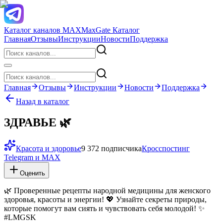
Каталог каналов MAX
MaxGate Каталог
Главная
Отзывы
Инструкции
Новости
Поддержка
Главная
Отзывы
Инструкции
Новости
Поддержка
Назад в каталог
ЗДРАВЬЕ 🌿
Красота и здоровье
9 372 подписчика
Кросспостинг
Telegram и MAX
Оценить
🌿 Проверенные рецепты народной медицины для женского
здоровья, красоты и энергии! 💖 Узнайте секреты природы,
которые помогут вам сиять и чувствовать себя молодой! ✨
#LMGSK