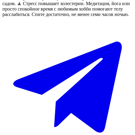
садом. 🧘 Стресс повышает холестерин. Медитация, йога или
просто спокойное время с любимым хобби помогают телу
расслабиться. Спите достаточно, не менее семи часов ночью.