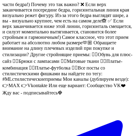
части бедра!) Почему это так важно? ❌ Если верх
заканчивается посередине бедра, горизонтальная линия края
визуально режет фигуру. Из-за этого бедра выглядят шире, а
вы - визуально крупнее, чем есть на самом деле🙈 ✅ Если
верх заканчивается ниже этой линии, горизонталь смещается,
и силуэт моментально вытягивается, становится более
стройным и гармоничным!) Самое классное, что этот прием
работает на абсолютно любом размере🫶🏼 Обращаете
внимание на длину плечевых изделий при покупке и
стилизации? Другие стройнящие приемы: 👉🏼Обувь для плюс-
сайз 👉🏼Брюки с лампасами 👉🏼Матовые ткани 👉🏼Платье-
комбинация 👉🏼Платье-футболка ❤️‍🔥Все посты со
стилистическими фишками вы найдете по тегу:
#MLстилистическиеприемы Мои каналы (дублируем везде):
👉MAX 👉Vkontakte Или еще вариант: Сообщество VK❤️
Жду вас - подписывайтесь🍓