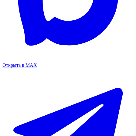
Открыть в MAX