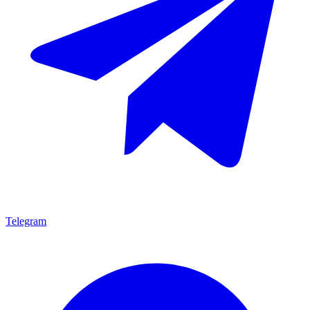
Telegram