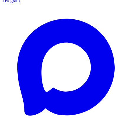
Telegram