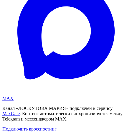
MAX
Канал «
ЛОСКУТОВА МАРИЯ
» подключен к сервису
MaxGate
. Контент автоматически синхронизируется между
Telegram и мессенджером MAX.
Подключить кросспостинг