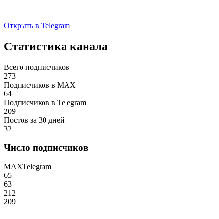
Открыть в Telegram
Статистика канала
Всего подписчиков
273
Подписчиков в MAX
64
Подписчиков в Telegram
209
Постов за 30 дней
32
Число подписчиков
MAX
Telegram
65
63
212
209