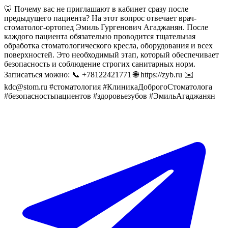
🦷 Почему вас не приглашают в кабинет сразу после
предыдущего пациента? На этот вопрос отвечает врач-
стоматолог-ортопед Эмиль Гургенович Агаджанян. После
каждого пациента обязательно проводится тщательная
обработка стоматологического кресла, оборудования и всех
поверхностей. Это необходимый этап, который обеспечивает
безопасность и соблюдение строгих санитарных норм.
Записаться можно: 📞 +78122421771 🌐 https://zyb.ru ✉️
kdc@stom.ru #стоматология #КлиникаДоброгоСтоматолога
#безопасностьпациентов #здоровьезубов #ЭмильАгаджанян