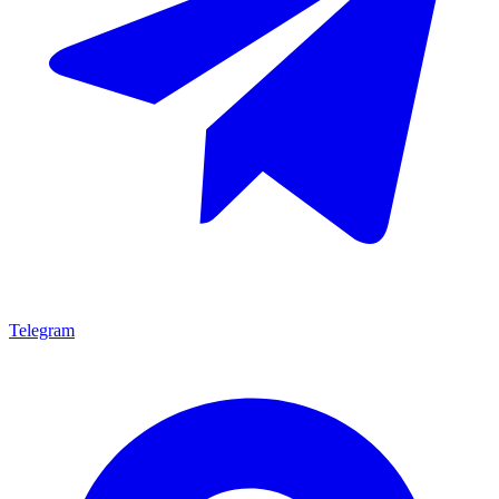
Telegram