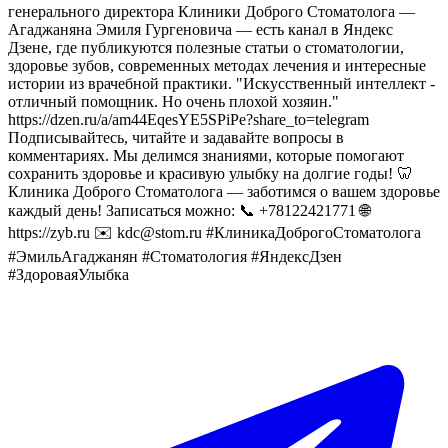
генерального директора Клиники Доброго Стоматолога —
Агаджаняна Эмиля Гургеновича — есть канал в Яндекс
Дзене, где публикуются полезные статьи о стоматологии,
здоровье зубов, современных методах лечения и интересные
истории из врачебной практики. "Искусственный интеллект -
отличный помощник. Но очень плохой хозяин."
https://dzen.ru/a/am44EqesYE5SPiPe?share_to=telegram
Подписывайтесь, читайте и задавайте вопросы в
комментариях. Мы делимся знаниями, которые помогают
сохранить здоровье и красивую улыбку на долгие годы! 🦷
Клиника Доброго Стоматолога — заботимся о вашем здоровье
каждый день! Записаться можно: 📞 +78122421771 🌐
https://zyb.ru ✉️ kdc@stom.ru #КлиникаДоброгоСтоматолога
#ЭмильАгаджанян #Стоматология #ЯндексДзен
#ЗдороваяУлыбка