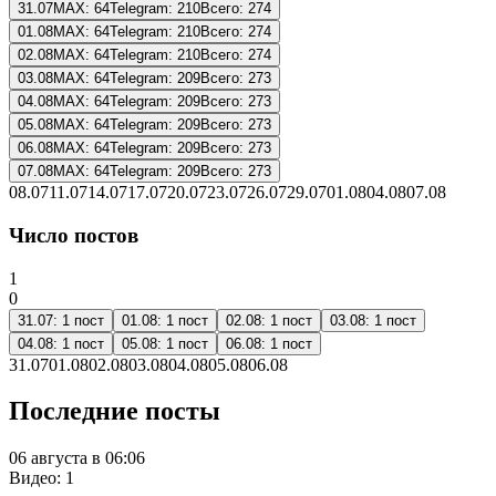
31.07
MAX:
64
Telegram:
210
Всего:
274
01.08
MAX:
64
Telegram:
210
Всего:
274
02.08
MAX:
64
Telegram:
210
Всего:
274
03.08
MAX:
64
Telegram:
209
Всего:
273
04.08
MAX:
64
Telegram:
209
Всего:
273
05.08
MAX:
64
Telegram:
209
Всего:
273
06.08
MAX:
64
Telegram:
209
Всего:
273
07.08
MAX:
64
Telegram:
209
Всего:
273
08.07
11.07
14.07
17.07
20.07
23.07
26.07
29.07
01.08
04.08
07.08
Число постов
1
0
31.07
:
1
пост
01.08
:
1
пост
02.08
:
1
пост
03.08
:
1
пост
04.08
:
1
пост
05.08
:
1
пост
06.08
:
1
пост
31.07
01.08
02.08
03.08
04.08
05.08
06.08
Последние посты
06 августа в 06:06
Видео
:
1