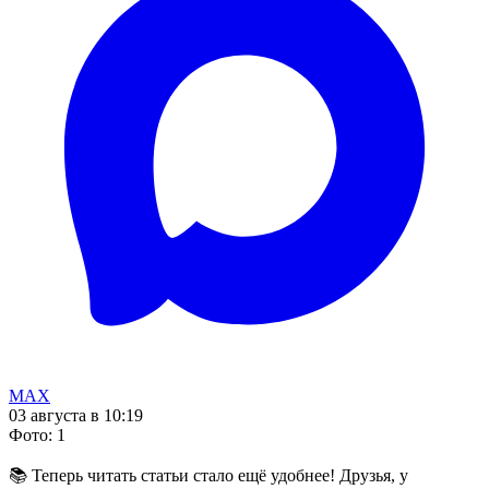
MAX
03 августа в 10:19
Фото
:
1
📚 Теперь читать статьи стало ещё удобнее! Друзья, у