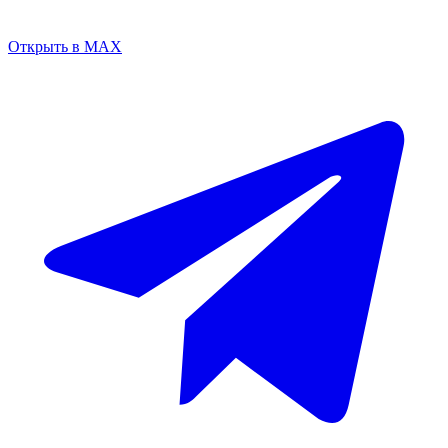
Открыть в MAX