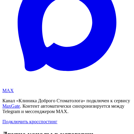
MAX
Канал «
Клиника Доброго Стоматолога
» подключен к сервису
MaxGate
. Контент автоматически синхронизируется между
Telegram и мессенджером MAX.
Подключить кросспостинг