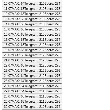
10.07
MAX:
64
Telegram:
210
Всего:
274
11.07
MAX:
63
Telegram:
210
Всего:
273
12.07
MAX:
63
Telegram:
210
Всего:
273
13.07
MAX:
63
Telegram:
210
Всего:
273
14.07
MAX:
63
Telegram:
210
Всего:
273
15.07
MAX:
63
Telegram:
210
Всего:
273
16.07
MAX:
63
Telegram:
210
Всего:
273
17.07
MAX:
63
Telegram:
211
Всего:
274
18.07
MAX:
63
Telegram:
212
Всего:
275
19.07
MAX:
63
Telegram:
212
Всего:
275
20.07
MAX:
63
Telegram:
212
Всего:
275
21.07
MAX:
63
Telegram:
212
Всего:
275
22.07
MAX:
63
Telegram:
212
Всего:
275
23.07
MAX:
64
Telegram:
212
Всего:
276
24.07
MAX:
64
Telegram:
212
Всего:
276
25.07
MAX:
64
Telegram:
212
Всего:
276
26.07
MAX:
64
Telegram:
211
Всего:
275
27.07
MAX:
64
Telegram:
211
Всего:
275
28.07
MAX:
65
Telegram:
211
Всего:
276
29.07
MAX:
65
Telegram:
211
Всего:
276
30.07
MAX:
64
Telegram:
210
Всего:
274