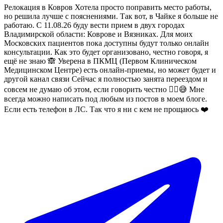
Релокация в Ковров Хотела просто поправить место работы,
но решила лучше с пояснениями. Так вот, в Чайке я больше не
работаю. С 11.08.26 буду вести прием в двух городах
Владимирской области: Коврове и Вязниках. Для моих
Московских пациентов пока доступны будут только онлайн
консультации. Как это будет организовано, честно говоря, я
ещё не знаю 🙈 Уверена в ПКМЦ (Первом Клиническом
Медицинском Центре) есть онлайн-приемы, но может будет и
другой канал связи Сейчас я полностью занята переездом и
совсем не думаю об этом, если говорить честно 😵‍💫😅 Мне
всегда можно написать под любым из постов в моем блоге.
Если есть телефон в ЛС. Так что я ни с кем не прощаюсь ❤️