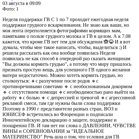
03 августа в 09:09
Фото
:
1
Неделя поддержки ГВ С 1 по 7 проходит ежегодная неделя
поддержки грудного вскармливания. Не знаю как ваши, но
моя лента переполняется фотографиями кормящих мам,
памятками о пользе грудного молока и ГВ в целом. А к 7.08
кажется, что кроме ГВ нет тем для обсуждения 🙈😂 И я вот
думала, чтобы мне такое написать, чтобы, выделиться :) И
решила рассказать как она вообще появилась Неделя
появилась не как способ в очередной раз сказать женщинам
"Вы должны кормить грудью", а потому что миру пришлось
признать простую вещь, для успешного ГВ одного желания
матери недостаточно. Можно хотеть кормить грудью, но
столкнуться: 🔹с разлучение после родов 🔹с
противоречивыми советами 🔹 с необоснованным докормом
🔹 с отсутствием помощи 🔹с необходимостью рано выйти на
работу 🔹с болью 🔹 с депрессией и тревогой 🔹с агрессивной
рекламой смеси, там где нужны были слова поддержки
Поэтому в 1990 г представители разных стран, ВОЗ и
ЮНИСЕФ встретились во Флоренции и подписали
Инночентийскую декларацию о защите, поддержке и
поощрении ГВ. И там нет ни слова о ДАВЛЕНИИ, ЧУВСТВЕ
ВИНЫ и СОРЕВНОВАНИИ за "ИДЕАЛЬНОЕ
МАТЕРИНСТВО" Речь шла о том, что условия для ГВ