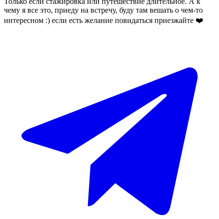
Только если стажировка или путешествие длительное. А к
чему я все это, приеду на встречу, буду там вешать о чем-то
интересном :) если есть желание повидаться приезжайте ❤️