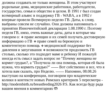
должны создавать не только женщины. В этом участвуют
родильные дома, медицинские работники, работодатели,
государство, семья и общество в целом. В 1991 г был создан
всемирный альянс в поддержку ГВ - WABA, а в 1992 г
впервые провели Всемирную неделю ГВ. Даты, к слову,
выбраны совсем не случайно. Они должны напоминать о
принятии Инночентийской декларации 1.08.1990 г. Поэтому
неделя ГВ, имхо, очень важные даты, даты в которые мы
говорим о: 🔹праве женщин и их семей получать достоверную
информацию о ГВ 🔹праве семей на бережную и
компетентную помощь 🔹медицинской поддержке без
давления и запугивания 🔹возможности продолжить ГВ
столько, сколько это подходит маме и ребенку И пожалуй
иногда есть смысл задать вопрос не "Почему женщина не
кормит грудью?, а "Получила ли она помощь, которая ей была
нужна, что кормить грудью?" ------ Вот собственно и все, что я
хотела вам сказать, про Неделю. ------- Напомню, 08.08.26
выступаю на конференции, поговорим про младенческие
колики в контексте новых Римских критериев 5 пересмотра -
http://modernbirth.ru/breastfeeding2026 P.S. Как всегда буду рада
вашим мнения в комментариях 🤲