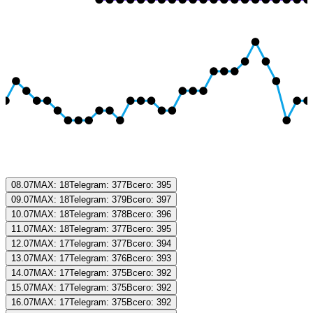
08.07
MAX:
18
Telegram:
377
Всего:
395
09.07
MAX:
18
Telegram:
379
Всего:
397
10.07
MAX:
18
Telegram:
378
Всего:
396
11.07
MAX:
18
Telegram:
377
Всего:
395
12.07
MAX:
17
Telegram:
377
Всего:
394
13.07
MAX:
17
Telegram:
376
Всего:
393
14.07
MAX:
17
Telegram:
375
Всего:
392
15.07
MAX:
17
Telegram:
375
Всего:
392
16.07
MAX:
17
Telegram:
375
Всего:
392