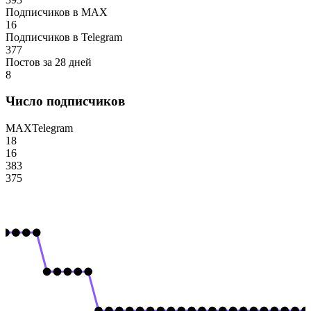
Подписчиков в MAX
16
Подписчиков в Telegram
377
Постов за 28 дней
8
Число подписчиков
MAX
Telegram
18
16
383
375