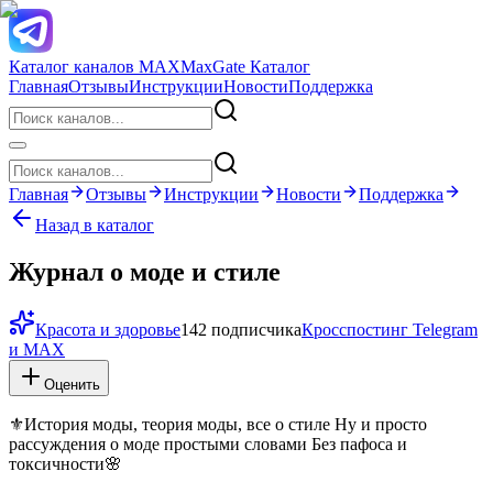
Каталог каналов MAX
MaxGate Каталог
Главная
Отзывы
Инструкции
Новости
Поддержка
Главная
Отзывы
Инструкции
Новости
Поддержка
Назад в каталог
Журнал о моде и стиле
Красота и здоровье
142 подписчика
Кросспостинг Telegram
и MAX
Оценить
⚜️История моды, теория моды, все о стиле Ну и просто
рассуждения о моде простыми словами Без пафоса и
токсичности🌸