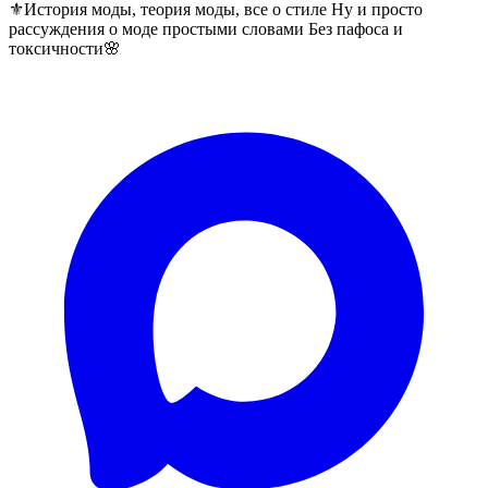
⚜️История моды, теория моды, все о стиле Ну и просто
рассуждения о моде простыми словами Без пафоса и
токсичности🌸