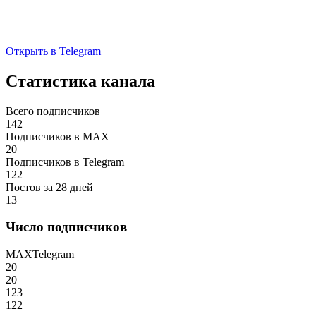
Открыть в Telegram
Статистика канала
Всего подписчиков
142
Подписчиков в MAX
20
Подписчиков в Telegram
122
Постов за 28 дней
13
Число подписчиков
MAX
Telegram
20
20
123
122