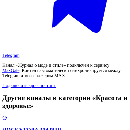
Telegram
Канал «
Журнал о моде и стиле
» подключен к сервису
MaxGate
. Контент автоматически синхронизируется между
Telegram и мессенджером MAX.
Подключить кросспостинг
Другие каналы в категории «
Красота и
здоровье
»
ЛОСКУТОВА МАРИЯ