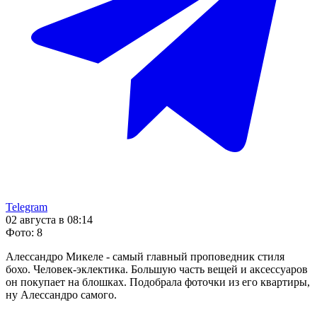
Telegram
02 августа в 08:14
Фото
:
8
Алессандро Микеле - самый главный проповедник стиля
бохо. Человек-эклектика. Большую часть вещей и аксессуаров
он покупает на блошках. Подобрала фоточки из его квартиры,
ну Алессандро самого.