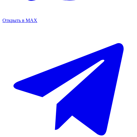
Открыть в MAX