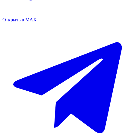
Открыть в MAX