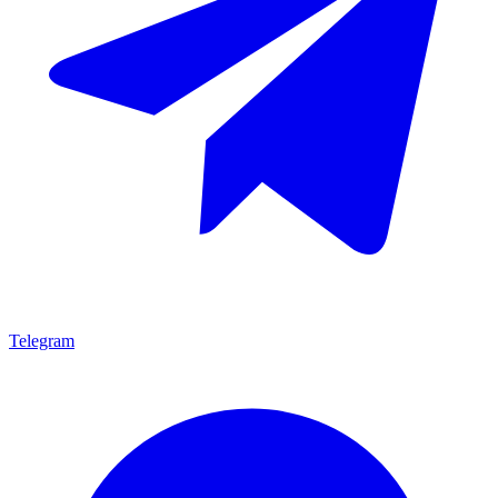
Telegram