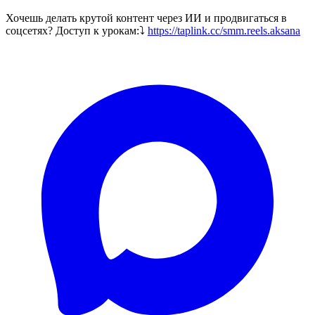
Хочешь делать крутой контент через ИИ и продвигаться в
соцсетях? Доступ к урокам:⤵️
https://taplink.cc/smm.reels.aksana