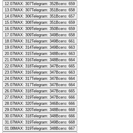
12.07
MAX:
307
Telegram:
352
Всего:
659
13.07
MAX:
307
Telegram:
351
Всего:
658
14.07
MAX:
306
Telegram:
351
Всего:
657
15.07
MAX:
308
Telegram:
351
Всего:
659
16.07
MAX:
309
Telegram:
350
Всего:
659
17.07
MAX:
309
Telegram:
349
Всего:
658
18.07
MAX:
312
Telegram:
349
Всего:
661
19.07
MAX:
314
Telegram:
349
Всего:
663
20.07
MAX:
315
Telegram:
348
Всего:
663
21.07
MAX:
316
Telegram:
348
Всего:
664
22.07
MAX:
318
Telegram:
347
Всего:
665
23.07
MAX:
316
Telegram:
347
Всего:
663
24.07
MAX:
317
Telegram:
347
Всего:
664
25.07
MAX:
317
Telegram:
347
Всего:
664
26.07
MAX:
318
Telegram:
347
Всего:
665
27.07
MAX:
319
Telegram:
347
Всего:
666
28.07
MAX:
320
Telegram:
346
Всего:
666
29.07
MAX:
320
Telegram:
348
Всего:
668
30.07
MAX:
318
Telegram:
348
Всего:
666
31.07
MAX:
319
Telegram:
349
Всего:
668
01.08
MAX:
319
Telegram:
348
Всего:
667