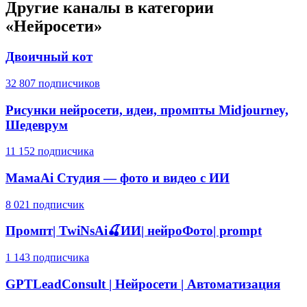
Другие каналы в категории
«
Нейросети
»
Двоичный кот
32 807 подписчиков
Рисунки нейросети, идеи, промпты Midjourney,
Шедеврум
11 152 подписчика
МамаAi Студия — фото и видео с ИИ
8 021 подписчик
Промпт| TwiNsAi🍒ИИ| нейроФото| prompt
1 143 подписчика
GPTLeadConsult | Нейросети | Автоматизация