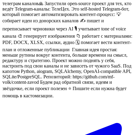
телеграм каналов🙏 Запустили open-source проект для тех, кто
ведёт Telegram-каналы: ТелеЦех. Это self-hosted Telegram-бот,
который помогает автоматизировать контент-процесс: 💡
собирает идеи из донорских каналов ✍️ пишет и
переписывает черновики через AI 🎙 учитывает tone of voice
канала 🎨 генерирует изображения 📁 работает с материалами:
PDF, DOCX, XLSX, ссылки, аудио 🗓 помогает вести контент-
план и отложенные публикации Главная идея простая:
меньше рутины вокруг контента, больше времени на смысл,
редактуру и стратегию. Проект можно поднять у себя,
настроить под свои каналы и не зависеть от чужого SaaS. Под
капотом Python, aiogram, SQLAlchemy, OpenAI-compatible API,
SQLite/PostgreSQL. Репозиторий: https://github.com/mf-
volk/content-zavod Будем рад обратной связи, идеям и
звёздочке, если проект полезен ⭐️ Пишите если нужна будет
помощь в кастомизации.