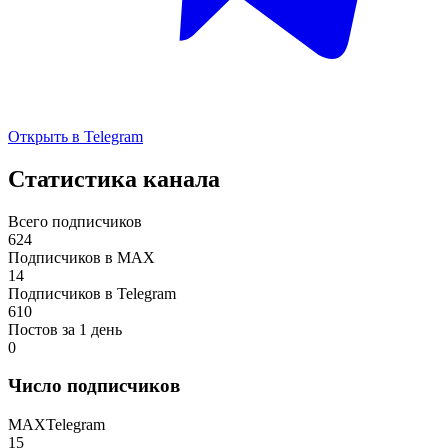
Открыть в Telegram
Статистика канала
Всего подписчиков
624
Подписчиков в MAX
14
Подписчиков в Telegram
610
Постов за 1 день
0
Число подписчиков
MAX
Telegram
15