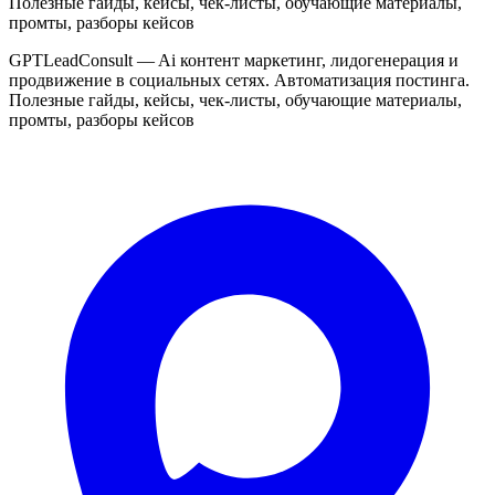
Полезные гайды, кейсы, чек-листы, обучающие материалы,
промты, разборы кейсов
GPTLeadConsult — Ai контент маркетинг, лидогенерация и
продвижение в социальных сетях. Автоматизация постинга.
Полезные гайды, кейсы, чек-листы, обучающие материалы,
промты, разборы кейсов