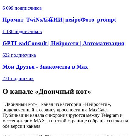
6 099 подписчиков
Промпт| TwiNsAi🍒ИИ| нейроФото| prompt
1 136 подписчиков
GPTLeadConsult | Нейросети | Автоматизация
622 подписчика
Мои Друзья - Знакомства в Max
271 подписчик
О канале «
Двоичный кот
»
«
Двоичный кот
» - канал из категории «
Нейросети
»,
подключенный к сервису кросспостинга MaxGate.
Публикации канала синхронизируются между Telegram и
мессенджером MAX, а на этой странице собраны ссылки на
обе версии канала.