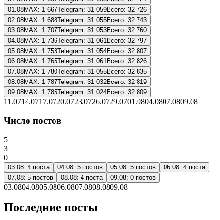
01.08
MAX:
1 667
Telegram:
31 059
Всего:
32 726
02.08
MAX:
1 688
Telegram:
31 055
Всего:
32 743
03.08
MAX:
1 707
Telegram:
31 053
Всего:
32 760
04.08
MAX:
1 736
Telegram:
31 061
Всего:
32 797
05.08
MAX:
1 753
Telegram:
31 054
Всего:
32 807
06.08
MAX:
1 765
Telegram:
31 061
Всего:
32 826
07.08
MAX:
1 780
Telegram:
31 055
Всего:
32 835
08.08
MAX:
1 787
Telegram:
31 032
Всего:
32 819
09.08
MAX:
1 785
Telegram:
31 024
Всего:
32 809
11.07
14.07
17.07
20.07
23.07
26.07
29.07
01.08
04.08
07.08
09.08
Число постов
5
3
0
03.08
:
4
поста
04.08
:
5
постов
05.08
:
5
постов
06.08
:
4
поста
07.08
:
5
постов
08.08
:
4
поста
09.08
:
0
постов
03.08
04.08
05.08
06.08
07.08
08.08
09.08
Последние посты