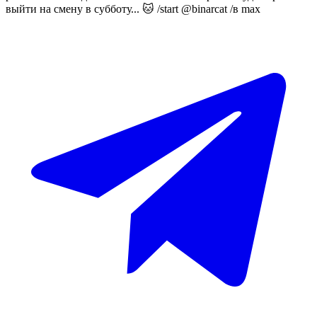
выйти на смену в субботу... 🐱 /start @binarcat /в max