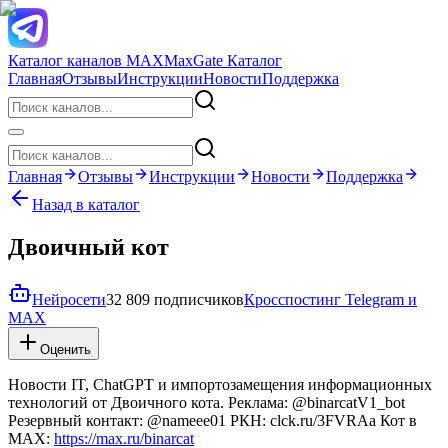
Каталог каналов MAX
MaxGate Каталог
Главная
Отзывы
Инструкции
Новости
Поддержка
Главная
Отзывы
Инструкции
Новости
Поддержка
Назад в каталог
Двоичный кот
Нейросети
32 809 подписчиков
Кросспостинг Telegram и
MAX
Оценить
Новости IT, ChatGPT и импортозамещения информационных
технологий от Двоичного кота. Реклама: @binarcatV1_bot
Резервный контакт: @nameee01 РКН: clck.ru/3FVRAa Кот в
MAX:
https://max.ru/binarcat