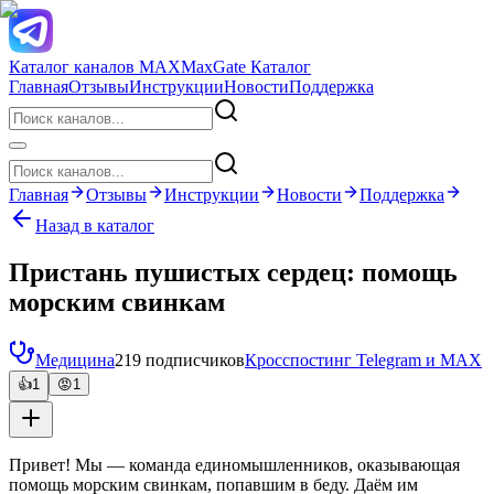
Каталог каналов MAX
MaxGate Каталог
Главная
Отзывы
Инструкции
Новости
Поддержка
Главная
Отзывы
Инструкции
Новости
Поддержка
Назад в каталог
Пристань пушистых сердец: помощь
морским свинкам
Медицина
219 подписчиков
Кросспостинг Telegram и MAX
👍
1
😡
1
Привет! Мы — команда единомышленников, оказывающая
помощь морским свинкам, попавшим в беду. Даём им