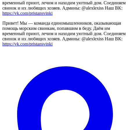
временный приют, лечим и находим уютный дом. Соединяем
свинок и их любящих хозяев. Админы: @alexlexiss Наш ВК:
https://vk.com/pristansvinki
Привет! Мы — команда единомышленников, оказывающая
помощь морским свинкам, попавшим в беду. Даём им
временный приют, лечим и находим уютный дом. Соединяем
свинок и их любящих хозяев. Админы: @alexlexiss Наш ВК:
https://vk.com/pristansvinki