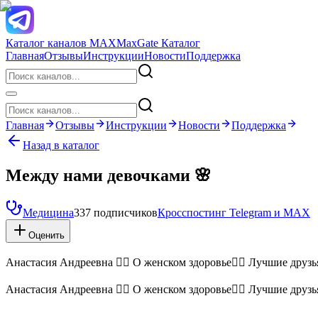
Каталог каналов MAX
MaxGate Каталог
Главная
Отзывы
Инструкции
Новости
Поддержка
Главная
Отзывы
Инструкции
Новости
Поддержка
Назад в каталог
Между нами девочками 🌸
Медицина
337 подписчиков
Кросспостинг Telegram и MAX
Оценить
Анастасия Андреевна 👩‍⚕️ О женском здоровье🧏‍♀️ Лучшие дру
Анастасия Андреевна 👩‍⚕️ О женском здоровье🧏‍♀️ Лучшие дру