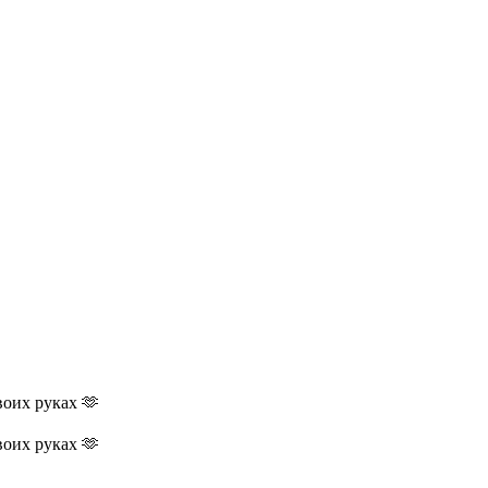
воих руках 🫶
воих руках 🫶