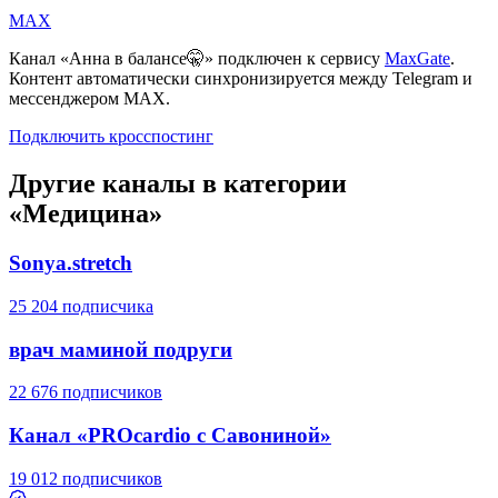
MAX
Канал «
Анна в балансе🤫
» подключен к сервису
MaxGate
.
Контент автоматически синхронизируется между Telegram и
мессенджером MAX.
Подключить кросспостинг
Другие каналы в категории
«
Медицина
»
Sonya.stretch
25 204 подписчика
врач маминой подруги
22 676 подписчиков
Канал «PROcardio с Савониной»
19 012 подписчиков