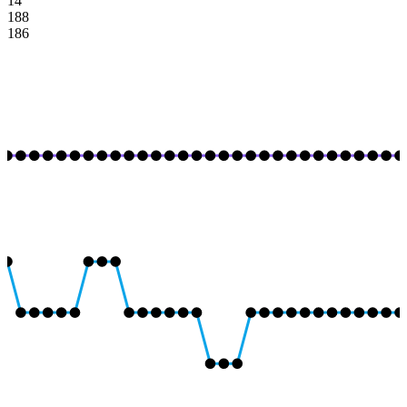
14
188
186