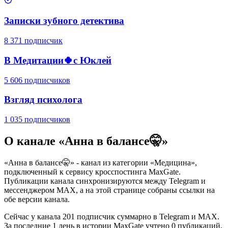
Записки зубного детектива
8 371 подписчик
В Медитации🍀с Юклей
5 606 подписчиков
Взгляд психолога
1 035 подписчиков
О канале «
Анна в балансе🤫
»
«
Анна в балансе🤫
» - канал из категории «
Медицина
»,
подключенный к сервису кросспостинга MaxGate.
Публикации канала синхронизируются между Telegram и
мессенджером MAX, а на этой странице собраны ссылки на
обе версии канала.
Сейчас у канала
201 подписчик
суммарно в Telegram и MAX.
За последние
1
день
в истории MaxGate учтено
0
публикаций,