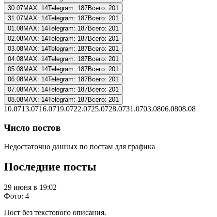
30.07
MAX:
14
Telegram:
187
Всего:
201
31.07
MAX:
14
Telegram:
187
Всего:
201
01.08
MAX:
14
Telegram:
187
Всего:
201
02.08
MAX:
14
Telegram:
187
Всего:
201
03.08
MAX:
14
Telegram:
187
Всего:
201
04.08
MAX:
14
Telegram:
187
Всего:
201
05.08
MAX:
14
Telegram:
187
Всего:
201
06.08
MAX:
14
Telegram:
187
Всего:
201
07.08
MAX:
14
Telegram:
187
Всего:
201
08.08
MAX:
14
Telegram:
187
Всего:
201
10.07
13.07
16.07
19.07
22.07
25.07
28.07
31.07
03.08
06.08
08.08
Число постов
Недостаточно данных по постам для графика
Последние посты
29 июня в 19:02
Фото
:
4
Пост без текстового описания.