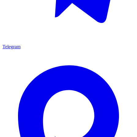
Telegram