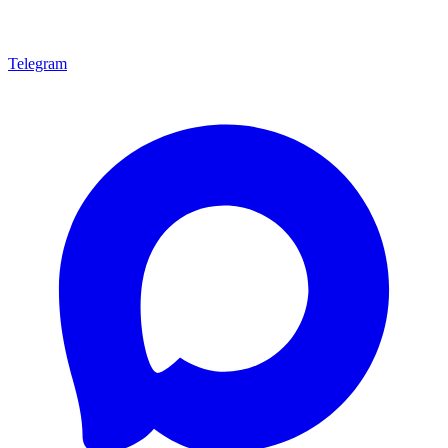
Telegram