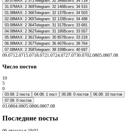
30.07
MAX:
2 371
Telegram:
32 348
Всего:
34 719
31.07
MAX:
2 369
Telegram:
32 146
Всего:
34 515
01.08
MAX:
2 366
Telegram:
32 137
Всего:
34 503
02.08
MAX:
2 365
Telegram:
32 133
Всего:
34 498
03.08
MAX:
2 364
Telegram:
31 317
Всего:
33 681
04.08
MAX:
2 362
Telegram:
31 195
Всего:
33 557
05.08
MAX:
2 361
Telegram:
30 857
Всего:
33 218
06.08
MAX:
2 357
Telegram:
36 407
Всего:
38 764
07.08
MAX:
2 358
Telegram:
38 339
Всего:
40 697
09.07
12.07
15.07
18.07
21.07
24.07
27.07
30.07
02.08
05.08
07.08
Число постов
10
5
0
03.08
:
2
поста
04.08
:
1
пост
05.08
:
0
постов
06.08
:
10
постов
07.08
:
0
постов
03.08
04.08
05.08
06.08
07.08
Последние посты
06 августа в 19:02