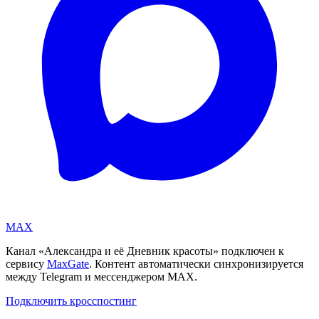
MAX
Канал «
Александра и её Дневник красоты
» подключен к
сервису
MaxGate
. Контент автоматически синхронизируется
между Telegram и мессенджером MAX.
Подключить кросспостинг