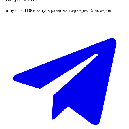
Пишу СТОП⛔ и запуск рандомайзер через 15 номеров