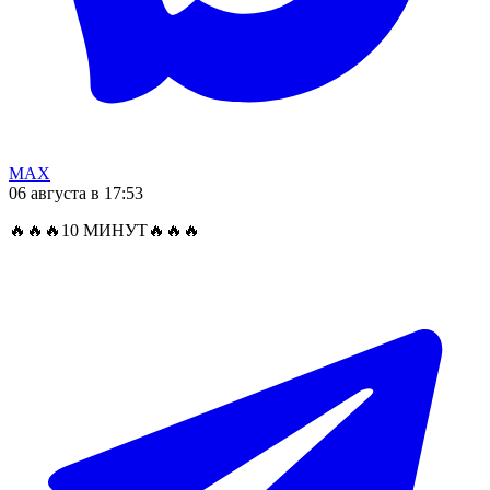
MAX
06 августа в 17:53
🔥🔥🔥10 МИНУТ🔥🔥🔥