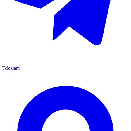
Telegram