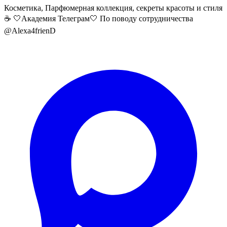
Косметика, Парфюмерная коллекция, секреты красоты и стиля
☕ 🤍Академия Телеграм🤍 По поводу сотрудничества
@Alexa4frienD