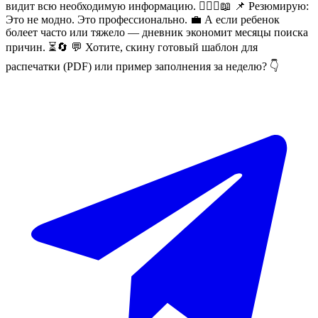
видит всю необходимую информацию. 👩🏼‍⚕️📖 📌 Резюмирую:
Это не модно. Это профессионально. 💼 А если ребенок
болеет часто или тяжело — дневник экономит месяцы поиска
причин. ⏳🔄 💬 Хотите, скину готовый шаблон для
распечатки (PDF) или пример заполнения за неделю? 👇