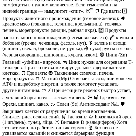
лимфоциты в нужном количестве. Если гемоглобин на
нижней границе — иммунитет «спит». 😴 🛒 Где взять: 1️⃣
Продукты животного происхождения (гемовое железо): 🥩
красное мясо (говядина, телятина, крольчатина), говяжья
печень, морепродукты (мидии, рыбная икра). 2️⃣ Продукты
растительного происхождения (негемовое железо): 🌾 крупы и
бобовые (гречка, чечевица, фасоль, нут), 🥬 зелень и овощи
(шпинат, свекла, брокколи, петрушка), 🍇 сухофрукты и ягоды
(черная смородина, шиповник, курага, изюм). 🟢 Цинк (Zn)
Главный «убийца» вирусов. 🔫 Цинк нужен для созревания Т-
киллеров. При его нехватке вирус дольше задерживается в
клетках. 🛒 Где взять: 🎃 Тыквенные семечки, печень,
морепродукты. 🧂 Магний (Mg) Отвечает за создание молекул
АТФ и выработку энергии, а также помогает усваивать
другие витамины. 🌱 ⚡ При дефиците ребенок быстро устает,
а уставший организм — легкая мишень. 🎯 🛒 Где взять: 🥜
Орехи, шпинат, какао. 🍊 Селен (Se) Антиоксидант №1. 🛡️
Защищает клетки от разрушения во время воспаления.
Снижает риск осложнений. 🛒 Где взять: 🌰 Бразильский орех
(1 шт/день), тунец, яйца. 🌞 Витамин D (кальциферол) Хотя
это витамин, но работает он как гормон. 🧬 Без него не
усваивается кальций и снижается барьерная функция