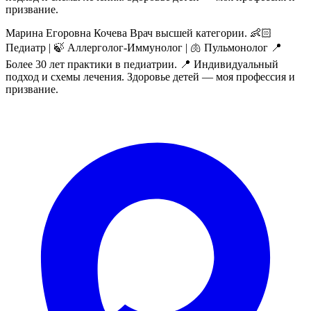
призвание.
Марина Егоровна Кочева Врач высшей категории. 👶🏻
Педиатр | 🍃 Аллерголог-Иммунолог | 🫁 Пульмонолог 📍
Более 30 лет практики в педиатрии. 📍 Индивидуальный
подход и схемы лечения. Здоровье детей — моя профессия и
призвание.