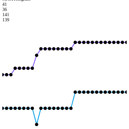
41
36
141
139