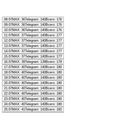
08.07
MAX:
36
Telegram:
140
Всего:
176
09.07
MAX:
36
Telegram:
140
Всего:
176
10.07
MAX:
36
Telegram:
140
Всего:
176
11.07
MAX:
37
Telegram:
140
Всего:
177
12.07
MAX:
37
Telegram:
140
Всего:
177
13.07
MAX:
37
Telegram:
140
Всего:
177
14.07
MAX:
37
Telegram:
140
Всего:
177
15.07
MAX:
37
Telegram:
140
Всего:
177
16.07
MAX:
39
Telegram:
139
Всего:
178
17.07
MAX:
40
Telegram:
140
Всего:
180
18.07
MAX:
40
Telegram:
140
Всего:
180
19.07
MAX:
40
Telegram:
140
Всего:
180
20.07
MAX:
40
Telegram:
140
Всего:
180
21.07
MAX:
40
Telegram:
140
Всего:
180
22.07
MAX:
40
Telegram:
140
Всего:
180
23.07
MAX:
40
Telegram:
140
Всего:
180
24.07
MAX:
40
Telegram:
140
Всего:
180
25.07
MAX:
41
Telegram:
141
Всего:
182