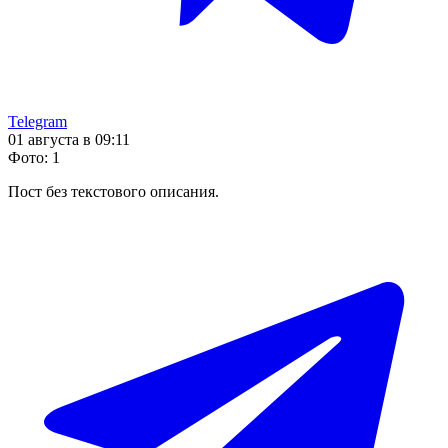
Telegram
01 августа в 09:11
Фото
:
1
Пост без текстового описания.