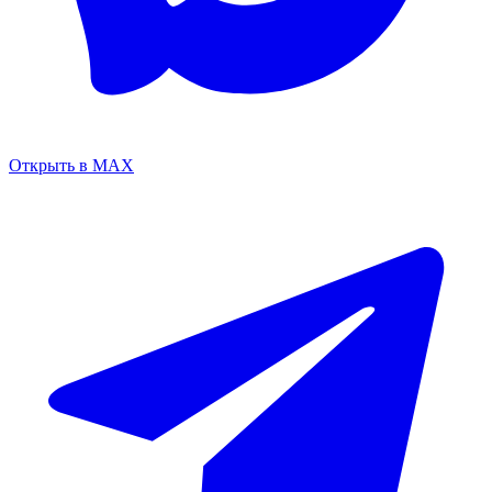
Открыть в MAX