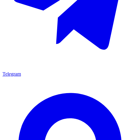
Telegram