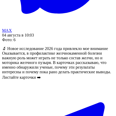
MAX
04 августа в 10:03
Фото
:
6
🔬 Новое исследование 2026 года привлекло мое внимание
Оказывается, в профилактике желчнокаменной болезни
важную роль может играть не только состав желчи, но и
моторика желчного пузыря. В карточках рассказываю, что
именно обнаружили ученые, почему эти результаты
интересны и почему пока рано делать практические выводы.
Листайте карточки ➡️