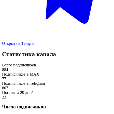
Открыть в Telegram
Статистика канала
Всего подписчиков
884
Подписчиков в MAX
77
Подписчиков в Telegram
807
Постов за 29 дней
23
Число подписчиков