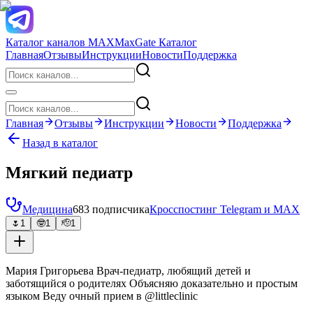
Каталог каналов MAX
MaxGate Каталог
Главная
Отзывы
Инструкции
Новости
Поддержка
Главная
Отзывы
Инструкции
Новости
Поддержка
Назад в каталог
Мягкий педиатр
Медицина
683 подписчика
Кросспостинг Telegram и MAX
🌷
1
🤓
1
🫡
1
Мария Григорьева Врач-педиатр, любящий детей и
заботящийся о родителях Объясняю доказательно и простым
языком Веду очный прием в @littleclinic