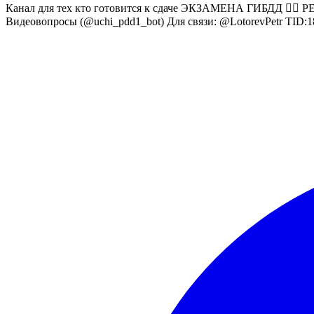
Канал для тех кто готовится к сдаче ЭКЗАМЕНА ГИБДД 👮‍♂️ 
Видеовопросы (@uchi_pdd1_bot) Для связи: @LotorevPetr TID: