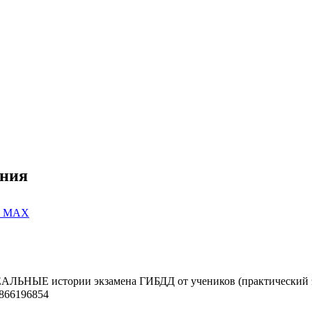
ения
 и MAX
РЕАЛЬНЫЕ истории экзамена ГИБДД от учеников (практический 
1866196854