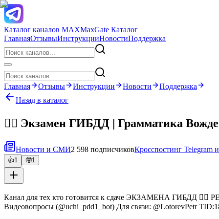
Каталог каналов MAX
MaxGate Каталог
Главная
Отзывы
Инструкции
Новости
Поддержка
Главная
Отзывы
Инструкции
Новости
Поддержка
Назад в каталог
👮‍♂️ Экзамен ГИБДД | Грамматика Вожд
Новости и СМИ
2 598 подписчиков
Кросспостинг Telegram
👍
1
🤓
1
Канал для тех кто готовится к сдаче ЭКЗАМЕНА ГИБДД 👮‍♂️ 
Видеовопросы (@uchi_pdd1_bot) Для связи: @LotorevPetr TID: