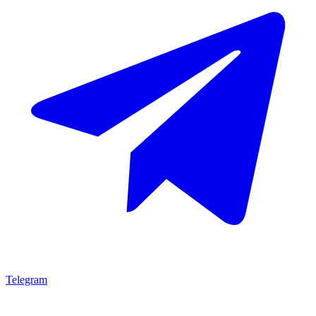
Telegram