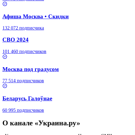
Афиша Москва • Скидки
132 072 подписчика
СВО 2024
101 460 подписчиков
Москва под градусом
77 514 подписчиков
Беларусь Галоўнае
60 995 подписчиков
О канале «
Украина.ру
»