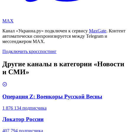
MAX
Канал «
Украина.ру
» подключен к сервису
MaxGate
. Контент
автоматически синхронизируется между Telegram и
мессенджером MAX.
Подключить кросспостинг
Другие каналы в категории «
Новости
и СМИ
»
Операция Z: Военкоры Русской Весны
1 876 134 подписчика
Локатор России
407 794 подписчика