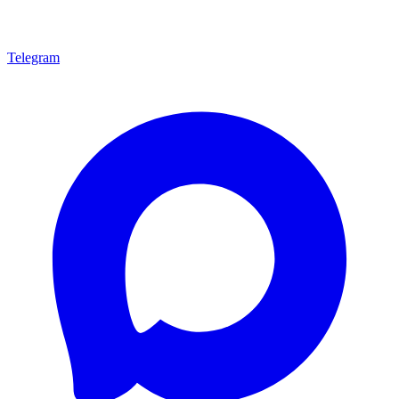
Telegram