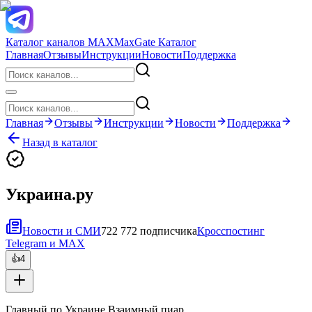
Каталог каналов MAX
MaxGate Каталог
Главная
Отзывы
Инструкции
Новости
Поддержка
Главная
Отзывы
Инструкции
Новости
Поддержка
Назад в каталог
Украина.ру
Новости и СМИ
722 772 подписчика
Кросспостинг
Telegram и MAX
👍
4
Главный по Украине Взаимный пиар