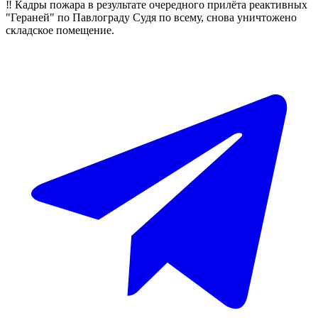
‼️ Кадры пожара в результате очередного прилёта реактивных
"Гераней" по Павлограду Судя по всему, снова уничтожено
складское помещение.