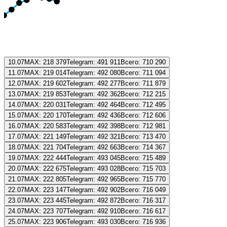
10.07
MAX:
218 379
Telegram:
491 911
Всего:
710 290
11.07
MAX:
219 014
Telegram:
492 080
Всего:
711 094
12.07
MAX:
219 602
Telegram:
492 277
Всего:
711 879
13.07
MAX:
219 853
Telegram:
492 362
Всего:
712 215
14.07
MAX:
220 031
Telegram:
492 464
Всего:
712 495
15.07
MAX:
220 170
Telegram:
492 436
Всего:
712 606
16.07
MAX:
220 583
Telegram:
492 398
Всего:
712 981
17.07
MAX:
221 149
Telegram:
492 321
Всего:
713 470
18.07
MAX:
221 704
Telegram:
492 663
Всего:
714 367
19.07
MAX:
222 444
Telegram:
493 045
Всего:
715 489
20.07
MAX:
222 675
Telegram:
493 028
Всего:
715 703
21.07
MAX:
222 805
Telegram:
492 965
Всего:
715 770
22.07
MAX:
223 147
Telegram:
492 902
Всего:
716 049
23.07
MAX:
223 445
Telegram:
492 872
Всего:
716 317
24.07
MAX:
223 707
Telegram:
492 910
Всего:
716 617
25.07
MAX:
223 906
Telegram:
493 030
Всего:
716 936