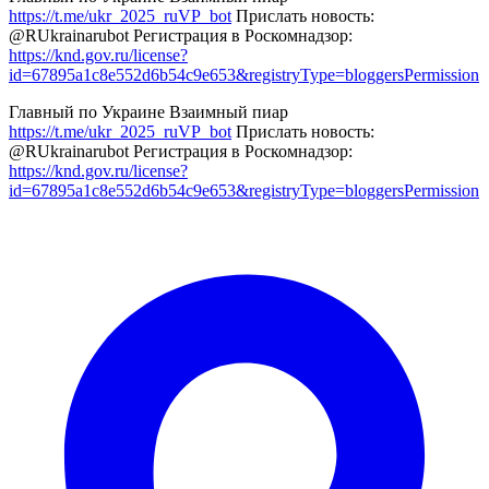
https://t.me/ukr_2025_ruVP_bot
Прислать новость:
@RUkrainarubot Регистрация в Роскомнадзор:
https://knd.gov.ru/license?
id=67895a1c8e552d6b54c9e653&registryType=bloggersPermission
Главный по Украине Взаимный пиар
https://t.me/ukr_2025_ruVP_bot
Прислать новость:
@RUkrainarubot Регистрация в Роскомнадзор:
https://knd.gov.ru/license?
id=67895a1c8e552d6b54c9e653&registryType=bloggersPermission