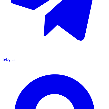
Telegram