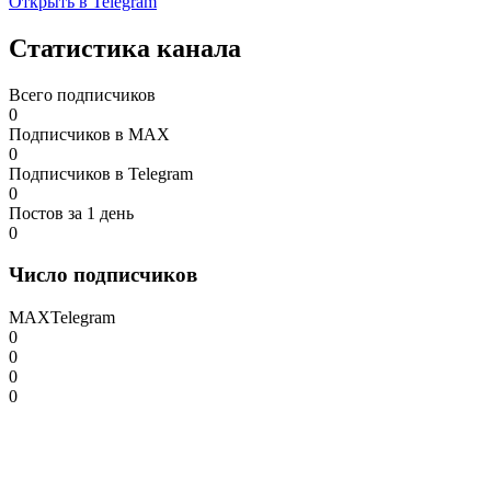
Открыть в Telegram
Статистика канала
Всего подписчиков
0
Подписчиков в MAX
0
Подписчиков в Telegram
0
Постов за 1 день
0
Число подписчиков
MAX
Telegram
0
0
0
0