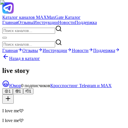
Каталог каналов MAX
MaxGate Каталог
Главная
Отзывы
Инструкции
Новости
Поддержка
Главная
Отзывы
Инструкции
Новости
Поддержка
Назад в каталог
live story
Юмор
0 подписчиков
Кросспостинг Telegram и MAX
😡
1
🤓
1
🫡
1
I love me🩷
I love me🩷