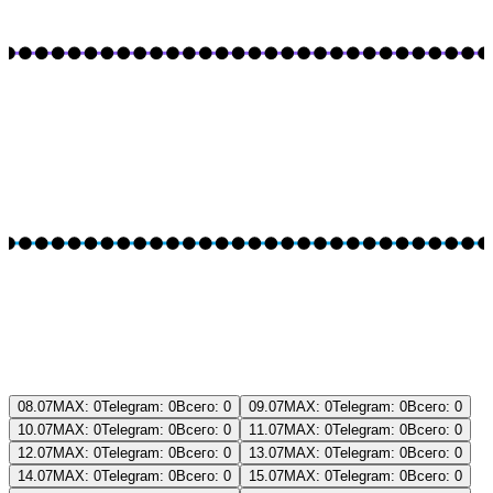
08.07
MAX:
0
Telegram:
0
Всего:
0
09.07
MAX:
0
Telegram:
0
Всего:
0
10.07
MAX:
0
Telegram:
0
Всего:
0
11.07
MAX:
0
Telegram:
0
Всего:
0
12.07
MAX:
0
Telegram:
0
Всего:
0
13.07
MAX:
0
Telegram:
0
Всего:
0
14.07
MAX:
0
Telegram:
0
Всего:
0
15.07
MAX:
0
Telegram:
0
Всего:
0