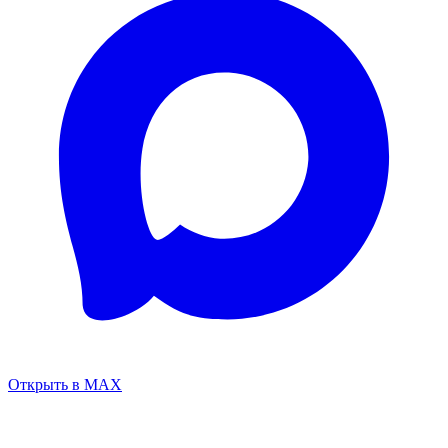
Открыть в MAX