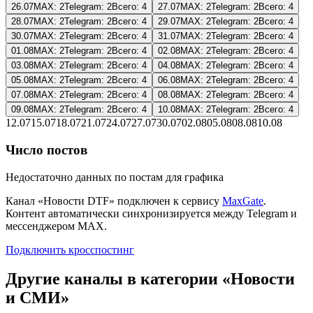
26.07
MAX:
2
Telegram:
2
Всего:
4
27.07
MAX:
2
Telegram:
2
Всего:
4
28.07
MAX:
2
Telegram:
2
Всего:
4
29.07
MAX:
2
Telegram:
2
Всего:
4
30.07
MAX:
2
Telegram:
2
Всего:
4
31.07
MAX:
2
Telegram:
2
Всего:
4
01.08
MAX:
2
Telegram:
2
Всего:
4
02.08
MAX:
2
Telegram:
2
Всего:
4
03.08
MAX:
2
Telegram:
2
Всего:
4
04.08
MAX:
2
Telegram:
2
Всего:
4
05.08
MAX:
2
Telegram:
2
Всего:
4
06.08
MAX:
2
Telegram:
2
Всего:
4
07.08
MAX:
2
Telegram:
2
Всего:
4
08.08
MAX:
2
Telegram:
2
Всего:
4
09.08
MAX:
2
Telegram:
2
Всего:
4
10.08
MAX:
2
Telegram:
2
Всего:
4
12.07
15.07
18.07
21.07
24.07
27.07
30.07
02.08
05.08
08.08
10.08
Число постов
Недостаточно данных по постам для графика
Канал «
Новости DTF
» подключен к сервису
MaxGate
.
Контент автоматически синхронизируется между Telegram и
мессенджером MAX.
Подключить кросспостинг
Другие каналы в категории «
Новости
и СМИ
»