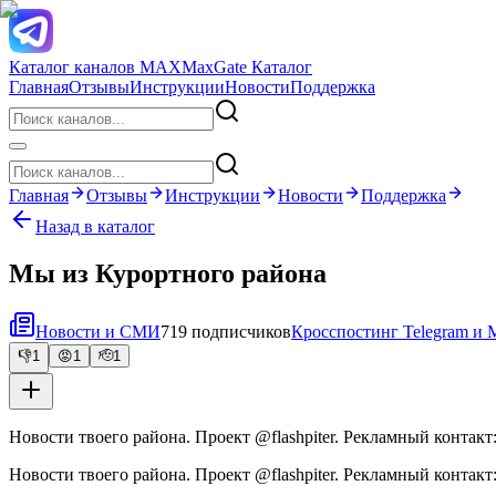
Каталог каналов MAX
MaxGate Каталог
Главная
Отзывы
Инструкции
Новости
Поддержка
Главная
Отзывы
Инструкции
Новости
Поддержка
Назад в каталог
Мы из Курортного района
Новости и СМИ
719 подписчиков
Кросспостинг Telegram и
👎
1
😡
1
🫡
1
Новости твоего района. Проект @flashpiter. Рекламный контакт:
Новости твоего района. Проект @flashpiter. Рекламный контакт: