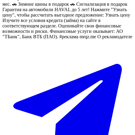
мес. 🚗 Зимние шины в подарок 🚗 Сигнализация в подарок
Гарантия на автомобили HAVAL до 5 лет! Нажмите "Узнать
цену", чтобы рассчитать выгодное предложение: Узнать цену
Изучите все условия кредита (займа) на сайте в
соответствующем разделе. Оценивайте свои финансовые
возможности и риски. Финансовые услуги оказывает: АО
"ТБанк", Банк ВТБ (ПАО). #реклама mrqz.me О рекламодателе