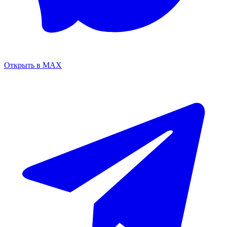
Открыть в MAX