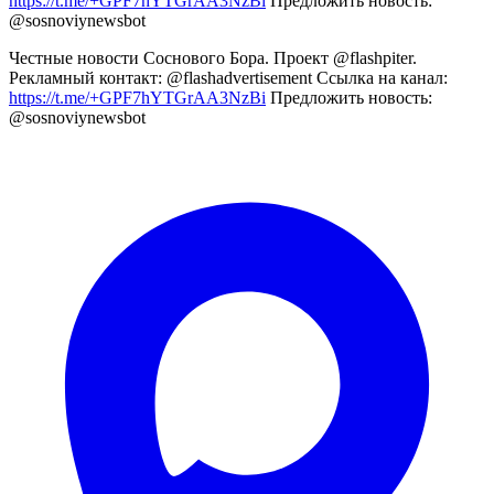
https://t.me/+GPF7hYTGrAA3NzBi
Предложить новость:
@sosnoviynewsbot
Честные новости Соснового Бора. Проект @flashpiter.
Рекламный контакт: @flashadvertisement Ссылка на канал:
https://t.me/+GPF7hYTGrAA3NzBi
Предложить новость:
@sosnoviynewsbot