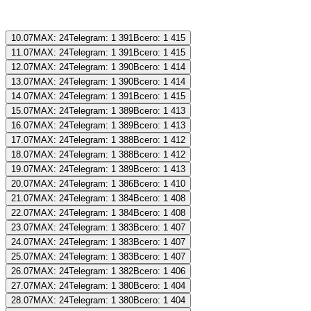
10.07
MAX:
24
Telegram:
1 391
Всего:
1 415
11.07
MAX:
24
Telegram:
1 391
Всего:
1 415
12.07
MAX:
24
Telegram:
1 390
Всего:
1 414
13.07
MAX:
24
Telegram:
1 390
Всего:
1 414
14.07
MAX:
24
Telegram:
1 391
Всего:
1 415
15.07
MAX:
24
Telegram:
1 389
Всего:
1 413
16.07
MAX:
24
Telegram:
1 389
Всего:
1 413
17.07
MAX:
24
Telegram:
1 388
Всего:
1 412
18.07
MAX:
24
Telegram:
1 388
Всего:
1 412
19.07
MAX:
24
Telegram:
1 389
Всего:
1 413
20.07
MAX:
24
Telegram:
1 386
Всего:
1 410
21.07
MAX:
24
Telegram:
1 384
Всего:
1 408
22.07
MAX:
24
Telegram:
1 384
Всего:
1 408
23.07
MAX:
24
Telegram:
1 383
Всего:
1 407
24.07
MAX:
24
Telegram:
1 383
Всего:
1 407
25.07
MAX:
24
Telegram:
1 383
Всего:
1 407
26.07
MAX:
24
Telegram:
1 382
Всего:
1 406
27.07
MAX:
24
Telegram:
1 380
Всего:
1 404
28.07
MAX:
24
Telegram:
1 380
Всего:
1 404