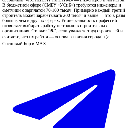
В бюджетной сфере (СМБУ «УСиБ») требуются инженеры и
сметчики с зарплатой 70-100 тысяч. Примерно каждый третий
строитель может зарабатывать 200 тысяч и выше — это в разы
больше, чем в других сферах. Универсальность профессий
позволяет выбирать работу не только в строительных
организациях. Ставьте "🙏", если уважаете труд строителей и
считаете, что их работа — основа развития города! 👉
Сосновый Бор в MAX