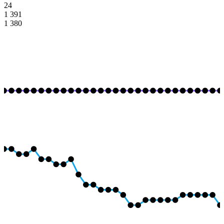
24
1 391
1 380