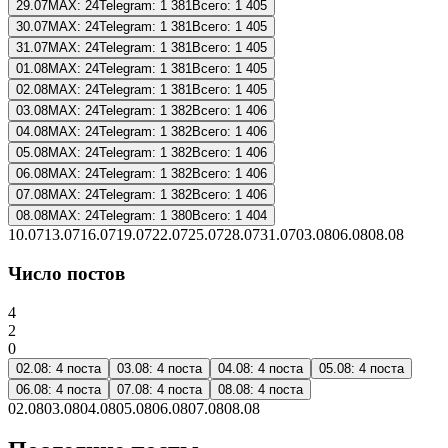
29.07
MAX:
24
Telegram:
1 381
Всего:
1 405
30.07
MAX:
24
Telegram:
1 381
Всего:
1 405
31.07
MAX:
24
Telegram:
1 381
Всего:
1 405
01.08
MAX:
24
Telegram:
1 381
Всего:
1 405
02.08
MAX:
24
Telegram:
1 381
Всего:
1 405
03.08
MAX:
24
Telegram:
1 382
Всего:
1 406
04.08
MAX:
24
Telegram:
1 382
Всего:
1 406
05.08
MAX:
24
Telegram:
1 382
Всего:
1 406
06.08
MAX:
24
Telegram:
1 382
Всего:
1 406
07.08
MAX:
24
Telegram:
1 382
Всего:
1 406
08.08
MAX:
24
Telegram:
1 380
Всего:
1 404
10.07
13.07
16.07
19.07
22.07
25.07
28.07
31.07
03.08
06.08
08.08
Число постов
4
2
0
02.08
:
4
поста
03.08
:
4
поста
04.08
:
4
поста
05.08
:
4
поста
06.08
:
4
поста
07.08
:
4
поста
08.08
:
4
поста
02.08
03.08
04.08
05.08
06.08
07.08
08.08