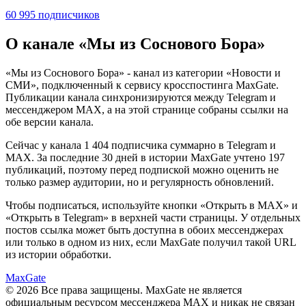
60 995 подписчиков
О канале «
Мы из Соснового Бора
»
«
Мы из Соснового Бора
» - канал из категории «
Новости и
СМИ
», подключенный к сервису кросспостинга MaxGate.
Публикации канала синхронизируются между Telegram и
мессенджером MAX, а на этой странице собраны ссылки на
обе версии канала.
Сейчас у канала
1 404 подписчика
суммарно в Telegram и
MAX. За последние
30
дней
в истории MaxGate учтено
197
публикаций, поэтому перед подпиской можно оценить не
только размер аудитории, но и регулярность обновлений.
Чтобы подписаться, используйте кнопки «Открыть в MAX» и
«Открыть в Telegram» в верхней части страницы. У отдельных
постов ссылка может быть доступна в обоих мессенджерах
или только в одном из них, если MaxGate получил такой URL
из истории обработки.
MaxGate
© 2026 Все права защищены. MaxGate не является
официальным ресурсом мессенджера MAX и никак не связан