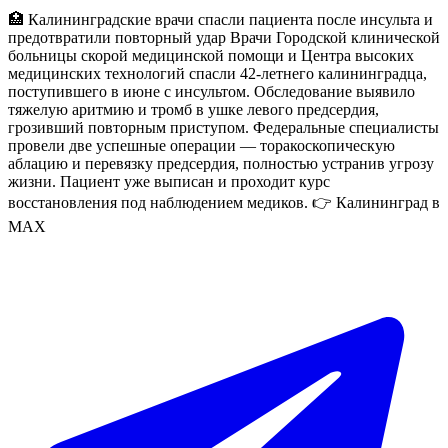
🏥 Калининградские врачи спасли пациента после инсульта и
предотвратили повторный удар Врачи Городской клинической
больницы скорой медицинской помощи и Центра высоких
медицинских технологий спасли 42-летнего калининградца,
поступившего в июне с инсультом. Обследование выявило
тяжелую аритмию и тромб в ушке левого предсердия,
грозивший повторным приступом. Федеральные специалисты
провели две успешные операции — торакоскопическую
аблацию и перевязку предсердия, полностью устранив угрозу
жизни. Пациент уже выписан и проходит курс
восстановления под наблюдением медиков. 👉 Калининград в
MAX