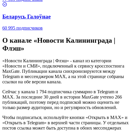
Беларусь Галоўнае
60 995 подписчиков
О канале «
Новости Калининграда |
Флэш
»
«
Новости Калининграда | Флэш
» - канал из категории
«
Новости и СМИ
», подключенный к сервису кросспостинга
MaxGate. Публикации канала синхронизируются между
Telegram и мессенджером MAX, а на этой странице собраны
ссылки на обе версии канала.
Сейчас у канала
1 794 подписчика
суммарно в Telegram и
MAX. За последние
30
дней
в истории MaxGate учтено
266
публикаций, поэтому перед подпиской можно оценить не
только размер аудитории, но и регулярность обновлений.
Чтобы подписаться, используйте кнопки «Открыть в MAX» и
«Открыть в Telegram» в верхней части страницы. У отдельных
постов ссылка может быть доступна в обоих мессенджерах