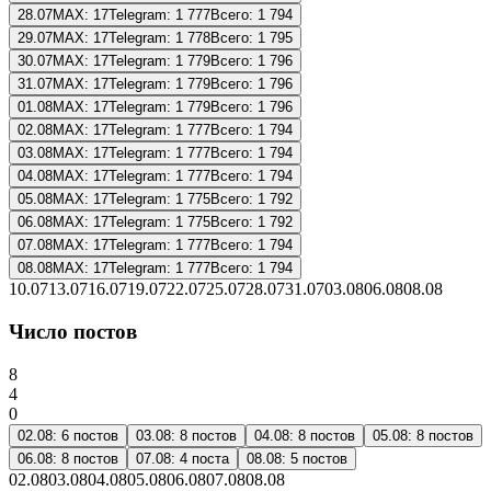
28.07
MAX:
17
Telegram:
1 777
Всего:
1 794
29.07
MAX:
17
Telegram:
1 778
Всего:
1 795
30.07
MAX:
17
Telegram:
1 779
Всего:
1 796
31.07
MAX:
17
Telegram:
1 779
Всего:
1 796
01.08
MAX:
17
Telegram:
1 779
Всего:
1 796
02.08
MAX:
17
Telegram:
1 777
Всего:
1 794
03.08
MAX:
17
Telegram:
1 777
Всего:
1 794
04.08
MAX:
17
Telegram:
1 777
Всего:
1 794
05.08
MAX:
17
Telegram:
1 775
Всего:
1 792
06.08
MAX:
17
Telegram:
1 775
Всего:
1 792
07.08
MAX:
17
Telegram:
1 777
Всего:
1 794
08.08
MAX:
17
Telegram:
1 777
Всего:
1 794
10.07
13.07
16.07
19.07
22.07
25.07
28.07
31.07
03.08
06.08
08.08
Число постов
8
4
0
02.08
:
6
постов
03.08
:
8
постов
04.08
:
8
постов
05.08
:
8
постов
06.08
:
8
постов
07.08
:
4
поста
08.08
:
5
постов
02.08
03.08
04.08
05.08
06.08
07.08
08.08