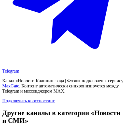
Telegram
Канал «
Новости Калининграда | Флэш
» подключен к сервису
MaxGate
. Контент автоматически синхронизируется между
Telegram и мессенджером MAX.
Подключить кросспостинг
Другие каналы в категории «
Новости
и СМИ
»