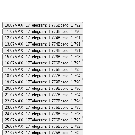
10.07
MAX:
17
Telegram:
1 775
Всего:
1 792
11.07
MAX:
17
Telegram:
1 773
Всего:
1 790
12.07
MAX:
17
Telegram:
1 774
Всего:
1 791
13.07
MAX:
17
Telegram:
1 774
Всего:
1 791
14.07
MAX:
17
Telegram:
1 774
Всего:
1 791
15.07
MAX:
17
Telegram:
1 776
Всего:
1 793
16.07
MAX:
17
Telegram:
1 776
Всего:
1 793
17.07
MAX:
17
Telegram:
1 776
Всего:
1 793
18.07
MAX:
17
Telegram:
1 777
Всего:
1 794
19.07
MAX:
17
Telegram:
1 779
Всего:
1 796
20.07
MAX:
17
Telegram:
1 779
Всего:
1 796
21.07
MAX:
17
Telegram:
1 777
Всего:
1 794
22.07
MAX:
17
Telegram:
1 777
Всего:
1 794
23.07
MAX:
17
Telegram:
1 776
Всего:
1 793
24.07
MAX:
17
Telegram:
1 776
Всего:
1 793
25.07
MAX:
17
Telegram:
1 776
Всего:
1 793
26.07
MAX:
17
Telegram:
1 775
Всего:
1 792
27.07
MAX:
17
Telegram:
1 775
Всего:
1 792