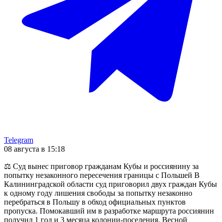
Telegram
08 августа в 15:18
⚖️ Суд вынес приговор гражданам Кубы и россиянину за
попытку незаконного пересечения границы с Польшей В
Калининградской области суд приговорил двух граждан Кубы
к одному году лишения свободы за попытку незаконно
перебраться в Польшу в обход официальных пунктов
пропуска. Помокавший им в разработке маршрута россиянин
получил 1 год и 3 месяца колонии-поселения. Весной