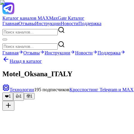
Каталог каналов MAX
MaxGate Каталог
Главная
Отзывы
Инструкции
Новости
Поддержка
Главная
Отзывы
Инструкции
Новости
Поддержка
Назад в каталог
Motel_Oksana_ITALY
Технологии
195 подписчиков
Кросспостинг Telegram и MAX
❤️
1
👍
1
🤓
1