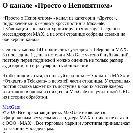
О канале «
Просто о Непонятном
»
«
Просто о Непонятном
» - канал из категории «
Другое
»,
подключенный к сервису кросспостинга MaxGate.
Публикации канала синхронизируются между Telegram и
мессенджером MAX, а на этой странице собраны ссылки на
обе версии канала.
Сейчас у канала
141 подписчик
суммарно в Telegram и MAX.
За последние
1
день
в истории MaxGate учтено
0
публикаций,
поэтому перед подпиской можно оценить не только размер
аудитории, но и регулярность обновлений.
Чтобы подписаться, используйте кнопки «Открыть в MAX» и
«Открыть в Telegram» в верхней части страницы. У отдельных
постов ссылка может быть доступна в обоих мессенджерах
или только в одном из них, если MaxGate получил такой URL
из истории обработки.
MaxGate
© 2026 Все права защищены. MaxGate не является
официальным ресурсом мессенджера MAX и никак не связан
с ООО «МАХ». Все торговые марки и логотипы принадлежат
их законным владельцам.