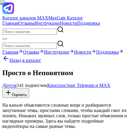
Каталог каналов MAX
MaxGate Каталог
Главная
Отзывы
Инструкции
Новости
Поддержка
Главная
Отзывы
Инструкции
Новости
Поддержка
Назад в каталог
Просто о Непонятном
Другое
141 подписчик
Кросспостинг Telegram и MAX
Оценить
На канале объясняются сложные вещи и разбираются
запутанные темы, простыми словами, чтобы каждый смог их
понять. Никаких заумных слов, только простые объяснения и
наглядные примеры. Здесь вы найдете подробные
видеообзоры на самые разные темы.