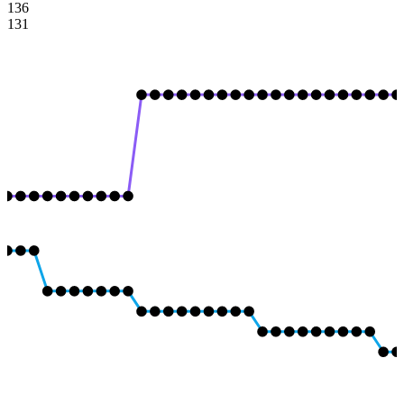
136
131