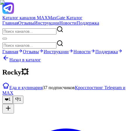
Каталог каналов MAX
MaxGate Каталог
Главная
Отзывы
Инструкции
Новости
Поддержка
Главная
Отзывы
Инструкции
Новости
Поддержка
Назад в каталог
Rocky💥
Еда и кулинария
37 подписчиков
Кросспостинг Telegram и
MAX
❤️
1
👎
1