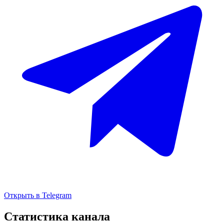
Открыть в Telegram
Статистика канала