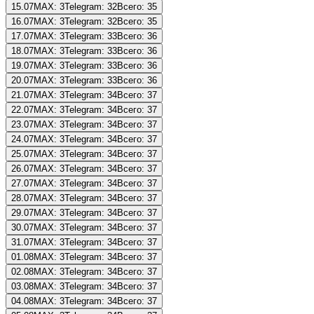
15.07
MAX:
3
Telegram:
32
Всего:
35
16.07
MAX:
3
Telegram:
32
Всего:
35
17.07
MAX:
3
Telegram:
33
Всего:
36
18.07
MAX:
3
Telegram:
33
Всего:
36
19.07
MAX:
3
Telegram:
33
Всего:
36
20.07
MAX:
3
Telegram:
33
Всего:
36
21.07
MAX:
3
Telegram:
34
Всего:
37
22.07
MAX:
3
Telegram:
34
Всего:
37
23.07
MAX:
3
Telegram:
34
Всего:
37
24.07
MAX:
3
Telegram:
34
Всего:
37
25.07
MAX:
3
Telegram:
34
Всего:
37
26.07
MAX:
3
Telegram:
34
Всего:
37
27.07
MAX:
3
Telegram:
34
Всего:
37
28.07
MAX:
3
Telegram:
34
Всего:
37
29.07
MAX:
3
Telegram:
34
Всего:
37
30.07
MAX:
3
Telegram:
34
Всего:
37
31.07
MAX:
3
Telegram:
34
Всего:
37
01.08
MAX:
3
Telegram:
34
Всего:
37
02.08
MAX:
3
Telegram:
34
Всего:
37
03.08
MAX:
3
Telegram:
34
Всего:
37
04.08
MAX:
3
Telegram:
34
Всего:
37