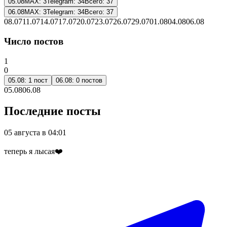
05.08
MAX:
3
Telegram:
34
Всего:
37
06.08
MAX:
3
Telegram:
34
Всего:
37
08.07
11.07
14.07
17.07
20.07
23.07
26.07
29.07
01.08
04.08
06.08
Число постов
1
0
05.08
:
1
пост
06.08
:
0
постов
05.08
06.08
Последние посты
05 августа в 04:01
теперь я лысая❤️