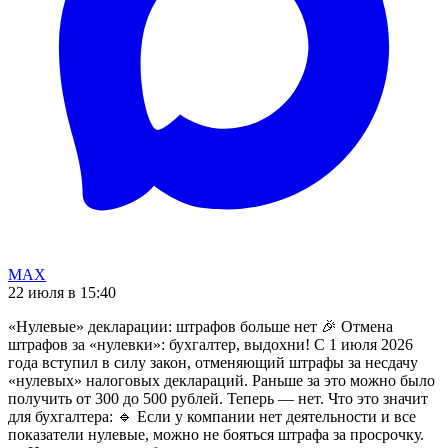
MAX
22 июля в 15:40
«Нулевые» декларации: штрафов больше нет 🎉 Отмена
штрафов за «нулевки»: бухгалтер, выдохни! С 1 июля 2026
года вступил в силу закон, отменяющий штрафы за несдачу
«нулевых» налоговых деклараций. Раньше за это можно было
получить от 300 до 500 рублей. Теперь — нет. Что это значит
для бухгалтера: 🔹 Если у компании нет деятельности и все
показатели нулевые, можно не бояться штрафа за просрочку.