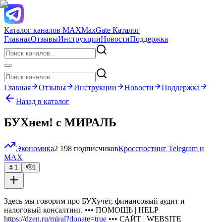
Каталог каналов MAX
MaxGate Каталог
Главная
Отзывы
Инструкции
Новости
Поддержка
Главная
Отзывы
Инструкции
Новости
Поддержка
Назад в каталог
БУХнем! с МИРАЛЬ
Экономика
2 198 подписчиков
Кросспостинг Telegram и
MAX
🌷
1
🫡
1
Здесь мы говорим про БУХучёт, финансовый аудит и
налоговый консалтинг. ••• ПОМОЩЬ | HELP
https://dzen.ru/miral?donate=true
••• САЙТ | WEBSITE