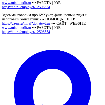
www.miral-audit.ru
••• РАБОТА | JOB
https://hh.ru/employer/12506554
Здесь мы говорим про БУХучёт, финансовый аудит и
налоговый консалтинг. ••• ПОМОЩЬ | HELP
https://dzen.ru/miral?donate=true
••• САЙТ | WEBSITE
www.miral-audit.ru
••• РАБОТА | JOB
https://hh.ru/employer/12506554