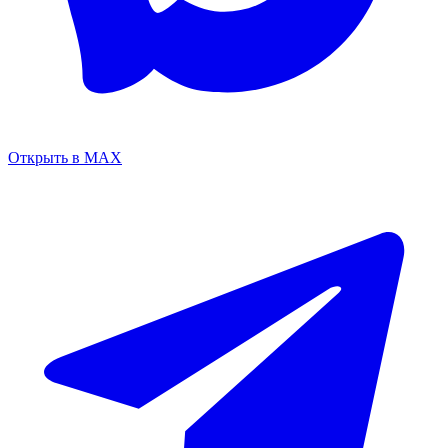
Открыть в MAX