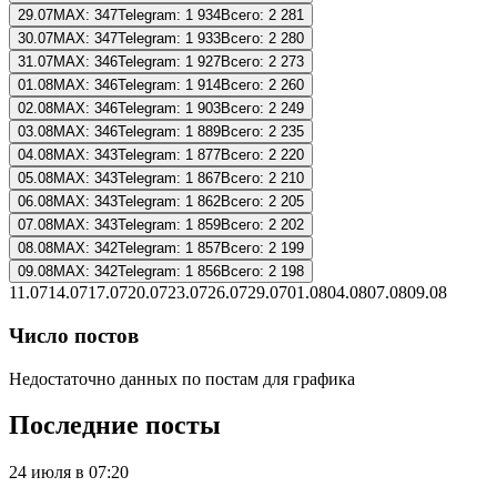
29.07
MAX:
347
Telegram:
1 934
Всего:
2 281
30.07
MAX:
347
Telegram:
1 933
Всего:
2 280
31.07
MAX:
346
Telegram:
1 927
Всего:
2 273
01.08
MAX:
346
Telegram:
1 914
Всего:
2 260
02.08
MAX:
346
Telegram:
1 903
Всего:
2 249
03.08
MAX:
346
Telegram:
1 889
Всего:
2 235
04.08
MAX:
343
Telegram:
1 877
Всего:
2 220
05.08
MAX:
343
Telegram:
1 867
Всего:
2 210
06.08
MAX:
343
Telegram:
1 862
Всего:
2 205
07.08
MAX:
343
Telegram:
1 859
Всего:
2 202
08.08
MAX:
342
Telegram:
1 857
Всего:
2 199
09.08
MAX:
342
Telegram:
1 856
Всего:
2 198
11.07
14.07
17.07
20.07
23.07
26.07
29.07
01.08
04.08
07.08
09.08
Число постов
Недостаточно данных по постам для графика
Последние посты
24 июля в 07:20