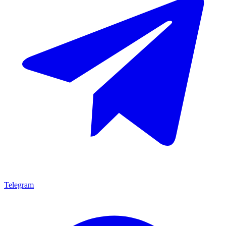
Telegram