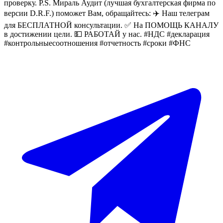
проверку. P.S. Мираль Аудит (лучшая бухгалтерская фирма по
версии D.R.F.) поможет Вам, обращайтесь: ✈️ Наш телеграм
для БЕСПЛАТНОЙ консультации. ✅ На ПОМОЩЬ КАНАЛУ
в достижении цели. 💵 РАБОТАЙ у нас. #НДС #декларация
#контрольныесоотношения #отчетность #сроки #ФНС