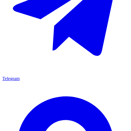
Telegram