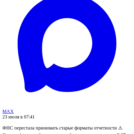
MAX
23 июля в 07:41
ФНС перестала принимать старые форматы отчетности ⚠️