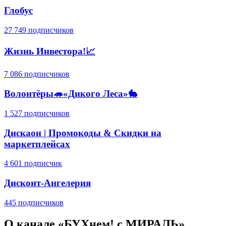
Глобус
27 749 подписчиков
Жизнь Инвестора!📈
7 086 подписчиков
Волонтёры🦔«Дикого Леса»🐇
1 527 подписчиков
Дискаон | Промокоды & Скидки на
маркетплейсах
4 601 подписчик
Дисконт-Ангелерия
445 подписчиков
О канале «
БУХнем! с МИРАЛЬ
»