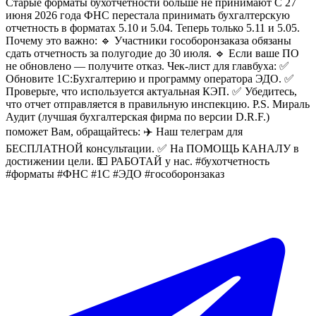
Старые форматы бухотчетности больше не принимают С 27
июня 2026 года ФНС перестала принимать бухгалтерскую
отчетность в форматах 5.10 и 5.04. Теперь только 5.11 и 5.05.
Почему это важно: 🔹 Участники гособоронзаказа обязаны
сдать отчетность за полугодие до 30 июля. 🔹 Если ваше ПО
не обновлено — получите отказ. Чек-лист для главбуха: ✅
Обновите 1С:Бухгалтерию и программу оператора ЭДО. ✅
Проверьте, что используется актуальная КЭП. ✅ Убедитесь,
что отчет отправляется в правильную инспекцию. P.S. Мираль
Аудит (лучшая бухгалтерская фирма по версии D.R.F.)
поможет Вам, обращайтесь: ✈️ Наш телеграм для
БЕСПЛАТНОЙ консультации. ✅ На ПОМОЩЬ КАНАЛУ в
достижении цели. 💵 РАБОТАЙ у нас. #бухотчетность
#форматы #ФНС #1С #ЭДО #гособоронзаказ