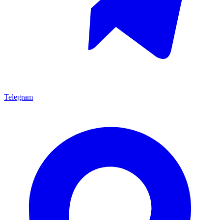
Telegram