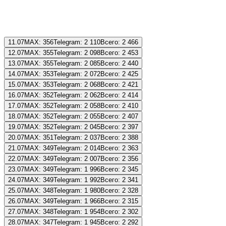
11.07
MAX:
356
Telegram:
2 110
Всего:
2 466
12.07
MAX:
355
Telegram:
2 098
Всего:
2 453
13.07
MAX:
355
Telegram:
2 085
Всего:
2 440
14.07
MAX:
353
Telegram:
2 072
Всего:
2 425
15.07
MAX:
353
Telegram:
2 068
Всего:
2 421
16.07
MAX:
352
Telegram:
2 062
Всего:
2 414
17.07
MAX:
352
Telegram:
2 058
Всего:
2 410
18.07
MAX:
352
Telegram:
2 055
Всего:
2 407
19.07
MAX:
352
Telegram:
2 045
Всего:
2 397
20.07
MAX:
351
Telegram:
2 037
Всего:
2 388
21.07
MAX:
349
Telegram:
2 014
Всего:
2 363
22.07
MAX:
349
Telegram:
2 007
Всего:
2 356
23.07
MAX:
349
Telegram:
1 996
Всего:
2 345
24.07
MAX:
349
Telegram:
1 992
Всего:
2 341
25.07
MAX:
348
Telegram:
1 980
Всего:
2 328
26.07
MAX:
349
Telegram:
1 966
Всего:
2 315
27.07
MAX:
348
Telegram:
1 954
Всего:
2 302
28.07
MAX:
347
Telegram:
1 945
Всего:
2 292