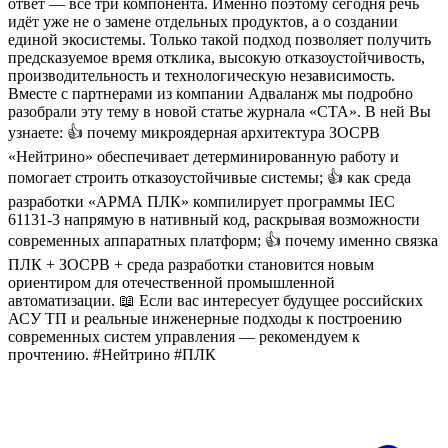
ответ — все три компонента. Именно поэтому сегодня речь
идёт уже не о замене отдельных продуктов, а о создании
единой экосистемы. Только такой подход позволяет получить
предсказуемое время отклика, высокую отказоустойчивость,
производительность и технологическую независимость.
Вместе с партнерами из компании Адваланж мы подробно
разобрали эту тему в новой статье журнала «СТА». В ней Вы
узнаете: 👍 почему микроядерная архитектура ЗОСРВ
«Нейтрино» обеспечивает детерминированную работу и
помогает строить отказоустойчивые системы; 👍 как среда
разработки «АРМА ПЛК» компилирует программы IEC
61131-3 напрямую в нативный код, раскрывая возможности
современных аппаратных платформ; 👍 почему именно связка
ПЛК + ЗОСРВ + среда разработки становится новым
ориентиром для отечественной промышленной
автоматизации. 📖 Если вас интересует будущее российских
АСУ ТП и реальные инженерные подходы к построению
современных систем управления — рекомендуем к
прочтению. #Нейтрино #ПЛК