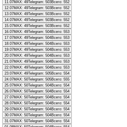
11.07
MAX:
49
Telegram:
503
Всего:
552
12.07
MAX:
49
Telegram:
503
Всего:
552
13.07
MAX:
49
Telegram:
503
Всего:
552
14.07
MAX:
49
Telegram:
503
Всего:
552
15.07
MAX:
49
Telegram:
503
Всего:
552
16.07
MAX:
49
Telegram:
504
Всего:
553
17.07
MAX:
49
Telegram:
504
Всего:
553
18.07
MAX:
49
Telegram:
504
Всего:
553
19.07
MAX:
49
Telegram:
504
Всего:
553
20.07
MAX:
49
Telegram:
504
Всего:
553
21.07
MAX:
49
Telegram:
504
Всего:
553
22.07
MAX:
49
Telegram:
504
Всего:
553
23.07
MAX:
49
Telegram:
505
Всего:
554
24.07
MAX:
50
Telegram:
505
Всего:
555
25.07
MAX:
50
Telegram:
504
Всего:
554
26.07
MAX:
50
Telegram:
504
Всего:
554
27.07
MAX:
50
Telegram:
504
Всего:
554
28.07
MAX:
50
Telegram:
504
Всего:
554
29.07
MAX:
50
Telegram:
504
Всего:
554
30.07
MAX:
50
Telegram:
504
Всего:
554
31.07
MAX:
50
Telegram:
504
Всего:
554
01.08
MAX:
50
Telegram:
504
Всего:
554