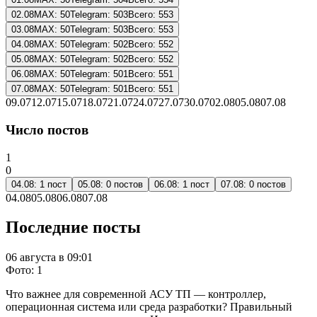
02.08
MAX:
50
Telegram:
503
Всего:
553
03.08
MAX:
50
Telegram:
503
Всего:
553
04.08
MAX:
50
Telegram:
502
Всего:
552
05.08
MAX:
50
Telegram:
502
Всего:
552
06.08
MAX:
50
Telegram:
501
Всего:
551
07.08
MAX:
50
Telegram:
501
Всего:
551
09.07
12.07
15.07
18.07
21.07
24.07
27.07
30.07
02.08
05.08
07.08
Число постов
1
0
04.08
:
1
пост
05.08
:
0
постов
06.08
:
1
пост
07.08
:
0
постов
04.08
05.08
06.08
07.08
Последние посты
06 августа в 09:01
Фото
:
1
Что важнее для современной АСУ ТП — контроллер,
операционная система или среда разработки? Правильный