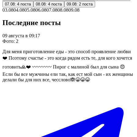
07.08
:
4
поста
08.08
:
4
поста
09.08
:
2
поста
03.08
04.08
05.08
06.08
07.08
08.08
09.08
Последние посты
09 августа в 09:17
Фото
:
2
Для меня приготовление еды - это способ проявление любви
❤️ Поэтому счастье - это когда рядом есть те, для кого хочется
готовить🙏❤️ 〰️〰️〰️〰️ Пирог с малиной был для сына 😍
Если бы все мужчины ели так, как ест мой сын - их женщины
делали бы для них все, чесслово🙈😀😀😀