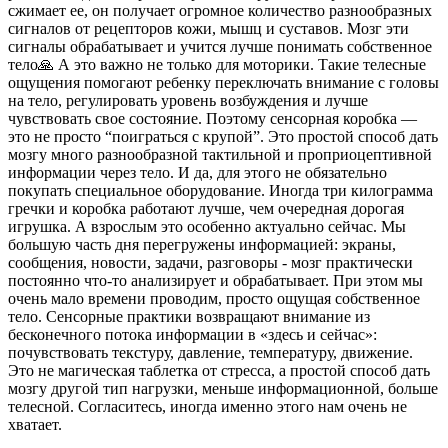
сжимает ее, он получает огромное количество разнообразных
сигналов от рецепторов кожи, мышц и суставов. Мозг эти
сигналы обрабатывает и учится лучше понимать собственное
тело🙏 А это важно не только для моторики. Такие телесные
ощущения помогают ребенку переключать внимание с головы
на тело, регулировать уровень возбуждения и лучше
чувствовать свое состояние. Поэтому сенсорная коробка —
это не просто “поиграться с крупой”. Это простой способ дать
мозгу много разнообразной тактильной и проприоцептивной
информации через тело. И да, для этого не обязательно
покупать специальное оборудование. Иногда три килограмма
гречки и коробка работают лучше, чем очередная дорогая
игрушка. А взрослым это особенно актуально сейчас. Мы
большую часть дня перегружены информацией: экраны,
сообщения, новости, задачи, разговоры - мозг практически
постоянно что-то анализирует и обрабатывает. При этом мы
очень мало времени проводим, просто ощущая собственное
тело. Сенсорные практики возвращают внимание из
бесконечного потока информации в «здесь и сейчас»:
почувствовать текстуру, давление, температуру, движение.
Это не магическая таблетка от стресса, а простой способ дать
мозгу другой тип нагрузки, меньше информационной, больше
телесной. Согласитесь, иногда именно этого нам очень не
хватает.