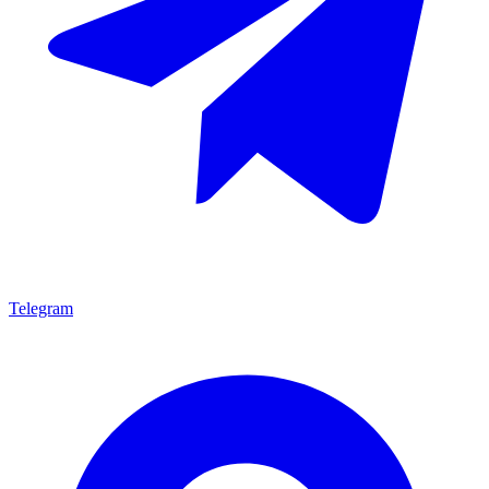
Telegram