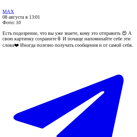
MAX
08 августа в 13:01
Фото
:
10
Есть подозрение, что вы уже знаете, кому это отправить 😍 А
свою картинку сохраните📎 И почаще напоминайте себе эти
слова❤️ Иногда полезно получать сообщения и от самой себя.