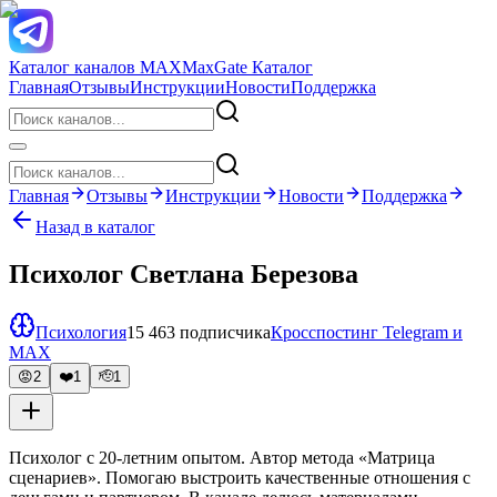
Каталог каналов MAX
MaxGate Каталог
Главная
Отзывы
Инструкции
Новости
Поддержка
Главная
Отзывы
Инструкции
Новости
Поддержка
Назад в каталог
Психолог Светлана Березова
Психология
15 463 подписчика
Кросспостинг Telegram и
MAX
😡
2
❤️
1
🫡
1
Психолог с 20-летним опытом. Автор метода «Матрица
сценариев». Помогаю выстроить качественные отношения с