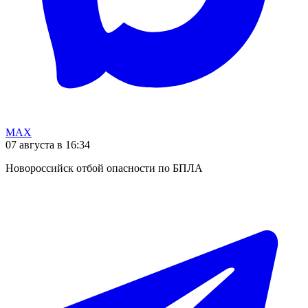
MAX
07 августа в 16:34
Новороссийск отбой опасности по БПЛА