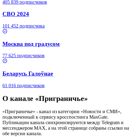
405 839 подписчиков
СВО 2024
101 452 подписчика
Москва под градусом
77 625 подписчиков
Беларусь Галоўнае
61 016 подписчиков
О канале «
Приграничье
»
«
Приграничье
» - канал из категории «
Новости и СМИ
»,
подключенный к сервису кросспостинга MaxGate.
Публикации канала синхронизируются между Telegram и
мессенджером MAX, а на этой странице собраны ссылки на
обе версии канала.