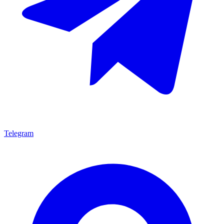
Telegram