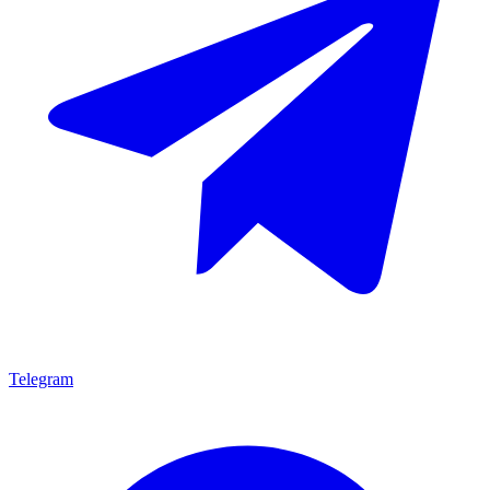
Telegram