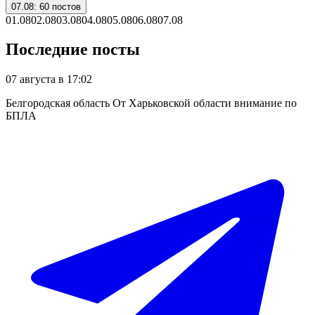
07.08
:
60
постов
01.08
02.08
03.08
04.08
05.08
06.08
07.08
Последние посты
07 августа в 17:02
Белгородская область От Харьковской области внимание по
БПЛА