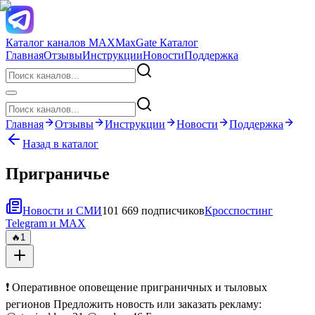
Каталог каналов MAX
MaxGate Каталог
Главная
Отзывы
Инструкции
Новости
Поддержка
Главная
Отзывы
Инструкции
Новости
Поддержка
Назад в каталог
Приграничье
Новости и СМИ
101 669 подписчиков
Кросспостинг
Telegram и MAX
🔥
1
❗️ Оперативное оповещение приграничных и тыловых
регионов Предложить новость или заказать рекламу: