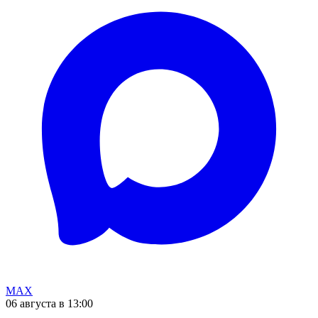
MAX
06 августа в 13:00