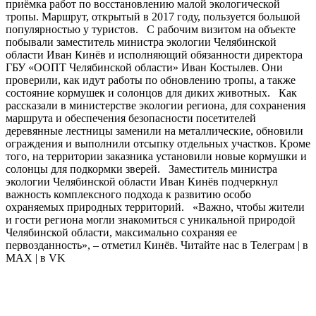
приёмка работ по восстановлению малой экологической
тропы. Маршрут, открытый в 2017 году, пользуется большой
популярностью у туристов. С рабочим визитом на объекте
побывали заместитель министра экологии Челябинской
области Иван Кинёв и исполняющий обязанности директора
ГБУ «ООПТ Челябинской области» Иван Костылев. Они
проверили, как идут работы по обновлению тропы, а также
состояние кормушек и солонцов для диких животных. Как
рассказали в министерстве экологии региона, для сохранения
маршрута и обеспечения безопасности посетителей
деревянные лестницы заменили на металлические, обновили
ограждения и выполнили отсыпку отдельных участков. Кроме
того, на территории заказника установили новые кормушки и
солонцы для подкормки зверей. Заместитель министра
экологии Челябинской области Иван Кинёв подчеркнул
важность комплексного подхода к развитию особо
охраняемых природных территорий. «Важно, чтобы жители
и гости региона могли знакомиться с уникальной природой
Челябинской области, максимально сохраняя ее
первозданность», – отметил Кинёв. Читайте нас в Телеграм | в
MAX | в VK