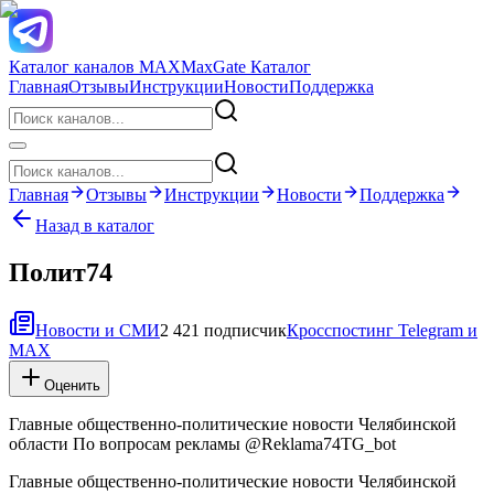
Каталог каналов MAX
MaxGate Каталог
Главная
Отзывы
Инструкции
Новости
Поддержка
Главная
Отзывы
Инструкции
Новости
Поддержка
Назад в каталог
Полит74
Новости и СМИ
2 421 подписчик
Кросспостинг Telegram и
MAX
Оценить
Главные общественно-политические новости Челябинской
области По вопросам рекламы @Reklama74TG_bot
Главные общественно-политические новости Челябинской