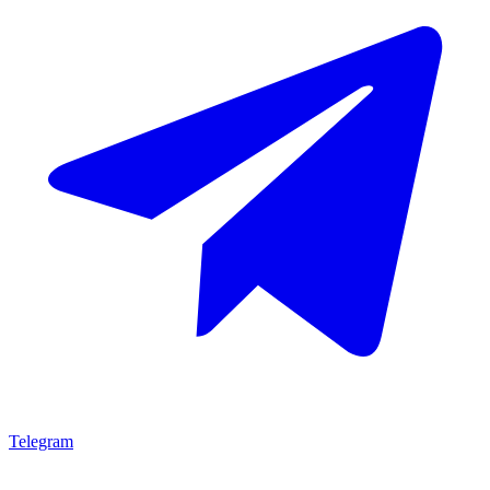
Telegram