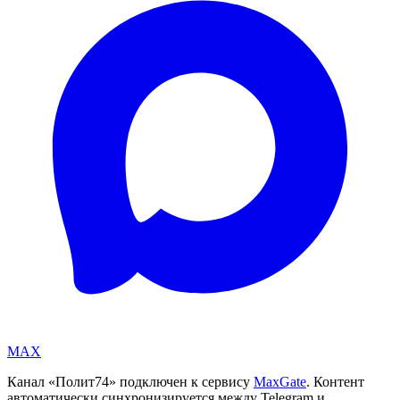
MAX
Канал «
Полит74
» подключен к сервису
MaxGate
. Контент
автоматически синхронизируется между Telegram и