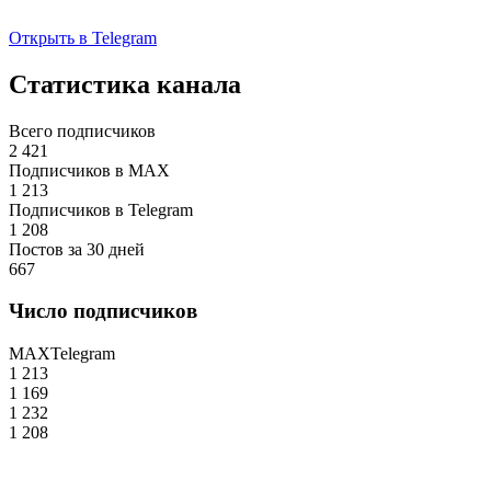
Открыть в Telegram
Статистика канала
Всего подписчиков
2 421
Подписчиков в MAX
1 213
Подписчиков в Telegram
1 208
Постов за 30 дней
667
Число подписчиков
MAX
Telegram
1 213
1 169
1 232
1 208