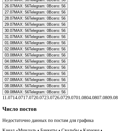
26.07
MAX:
56
Telegram:
0
Всего:
56
27.07
MAX:
56
Telegram:
0
Всего:
56
28.07
MAX:
56
Telegram:
0
Всего:
56
29.07
MAX:
56
Telegram:
0
Всего:
56
30.07
MAX:
56
Telegram:
0
Всего:
56
31.07
MAX:
56
Telegram:
0
Всего:
56
01.08
MAX:
56
Telegram:
0
Всего:
56
02.08
MAX:
56
Telegram:
0
Всего:
56
03.08
MAX:
56
Telegram:
0
Всего:
56
04.08
MAX:
56
Telegram:
0
Всего:
56
05.08
MAX:
56
Telegram:
0
Всего:
56
06.08
MAX:
56
Telegram:
0
Всего:
56
07.08
MAX:
56
Telegram:
0
Всего:
56
08.08
MAX:
56
Telegram:
0
Всего:
56
09.08
MAX:
56
Telegram:
0
Всего:
56
11.07
14.07
17.07
20.07
23.07
26.07
29.07
01.08
04.08
07.08
09.08
Число постов
Недостаточно данных по постам для графика
Канал «
Миндаль • Банкеты • Свадьбы • Караоке •