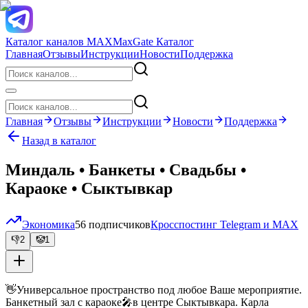
Каталог каналов MAX
MaxGate Каталог
Главная
Отзывы
Инструкции
Новости
Поддержка
Главная
Отзывы
Инструкции
Новости
Поддержка
Назад в каталог
Миндаль • Банкеты • Свадьбы •
Караоке • Сыктывкар
Экономика
56 подписчиков
Кросспостинг Telegram и MAX
👎
2
🤡
1
👋Универсальное пространство под любое Ваше мероприятие.
Банкетный зал с караоке🎤в центре Сыктывкара. Карла