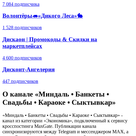
7 084 подписчика
Волонтёры🦔«Дикого Леса»🐇
1 528 подписчиков
Дискаон | Промокоды & Скидки на
маркетплейсах
4 600 подписчиков
Дисконт-Ангелерия
447 подписчиков
О канале «
Миндаль • Банкеты •
Свадьбы • Караоке • Сыктывкар
»
«
Миндаль • Банкеты • Свадьбы • Караоке • Сыктывкар
» -
канал из категории «
Экономика
», подключенный к сервису
кросспостинга MaxGate. Публикации канала
синхронизируются между Telegram и мессенджером MAX, а