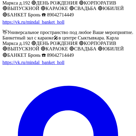
Маркса д.192 🔴ДЕНЬ РОЖДЕНИЯ 🔴КОРПОРАТИВ
🔴ВЫПУСКНОЙ 🔴КАРАОКЕ 🔴СВАДЬБА 🔴ЮБИЛЕЙ
🔴БАНКЕТ Бронь ☎️ 89042714449
https://vk.ru/mindal_banket_holl
👋Универсальное пространство под любое Ваше мероприятие.
Банкетный зал с караоке🎤в центре Сыктывкара. Карла
Маркса д.192 🔴ДЕНЬ РОЖДЕНИЯ 🔴КОРПОРАТИВ
🔴ВЫПУСКНОЙ 🔴КАРАОКЕ 🔴СВАДЬБА 🔴ЮБИЛЕЙ
🔴БАНКЕТ Бронь ☎️ 89042714449
https://vk.ru/mindal_banket_holl