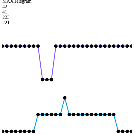
MAX
Telegram
42
41
223
221