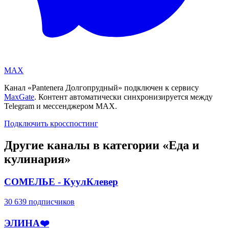
MAX
Канал «
Pantenera Долгопрудный
» подключен к сервису
MaxGate
. Контент автоматически синхронизируется между
Telegram и мессенджером MAX.
Подключить кросспостинг
Другие каналы в категории «
Еда и
кулинария
»
СОМЕЛЬЕ - КуулКлевер
30 639 подписчиков
ЭЛИНА❤️