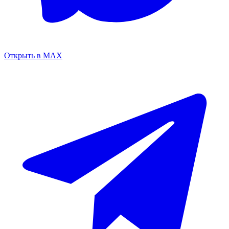
Открыть в MAX