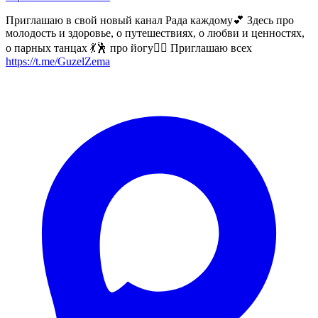
Приглашаю в свой новый канал Рада каждому💕 Здесь про
молодость и здоровье, о путешествиях, о любви и ценностях,
о парных танцах 💃🕺 про йогу🧘‍♀️ Приглашаю всех
https://t.me/GuzelZema