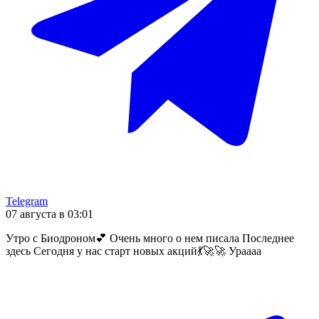
Telegram
07 августа в 03:01
Утро с Биодроном💕 Очень много о нем писала Последнее
здесь Сегодня у нас старт новых акций💃🚀🚀 Ураааа