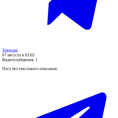
Telegram
07 августа в 03:02
Видеосообщения
:
1
Пост без текстового описания.