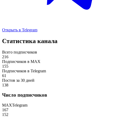
Открыть в Telegram
Статистика канала
Всего подписчиков
216
Подписчиков в MAX
155
Подписчиков в Telegram
61
Постов за 30 дней
138
Число подписчиков
MAX
Telegram
167
152