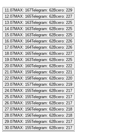
11.07
MAX:
167
Telegram:
62
Всего:
229
12.07
MAX:
165
Telegram:
62
Всего:
227
13.07
MAX:
163
Telegram:
62
Всего:
225
14.07
MAX:
163
Telegram:
62
Всего:
225
15.07
MAX:
163
Telegram:
62
Всего:
225
16.07
MAX:
164
Telegram:
62
Всего:
226
17.07
MAX:
164
Telegram:
62
Всего:
226
18.07
MAX:
165
Telegram:
62
Всего:
227
19.07
MAX:
163
Telegram:
62
Всего:
225
20.07
MAX:
160
Telegram:
62
Всего:
222
21.07
MAX:
159
Telegram:
62
Всего:
221
22.07
MAX:
158
Telegram:
62
Всего:
220
23.07
MAX:
157
Telegram:
62
Всего:
219
24.07
MAX:
155
Telegram:
62
Всего:
217
25.07
MAX:
155
Telegram:
62
Всего:
217
26.07
MAX:
155
Telegram:
62
Всего:
217
27.07
MAX:
156
Telegram:
62
Всего:
218
28.07
MAX:
156
Telegram:
62
Всего:
218
29.07
MAX:
155
Telegram:
62
Всего:
217
30.07
MAX:
155
Telegram:
62
Всего:
217