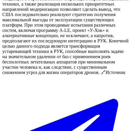
техники, а также реализация нескольких приоритетных
направлений модернизации позволяют сделать вывод, что
США последовательно реализуют стратегию получения
максимальной выгоды от эксплуатации существующих
платформ. При этом проводимые испытания различных
систем, включая программу A-LE, проект «У-Хок» и
альтернативные концепции, не исключают, а напротив,
предполагают их последующую интеграцию в РУК. Конечной
целью данного подхода является трансформация
устаревающей техники в РУК, способные выполнять задачи
на значительном удалении от баз с применением роев
беспилотных летательных аппаратов при минимальном
участии человека и, как следствие, с существенным
снижением угроз для жизни операторов дронов. 🔗Источник