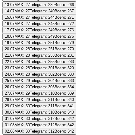
13.07
MAX:
27
Telegram:
239
Всего:
266
14.07
MAX:
27
Telegram:
240
Всего:
267
15.07
MAX:
27
Telegram:
244
Всего:
271
16.07
MAX:
27
Telegram:
245
Всего:
272
17.07
MAX:
27
Telegram:
249
Всего:
276
18.07
MAX:
27
Telegram:
249
Всего:
276
19.07
MAX:
28
Telegram:
251
Всего:
279
20.07
MAX:
28
Telegram:
251
Всего:
279
21.07
MAX:
28
Telegram:
253
Всего:
281
22.07
MAX:
28
Telegram:
255
Всего:
283
23.07
MAX:
28
Telegram:
301
Всего:
329
24.07
MAX:
28
Telegram:
302
Всего:
330
25.07
MAX:
29
Telegram:
304
Всего:
333
26.07
MAX:
29
Telegram:
305
Всего:
334
27.07
MAX:
29
Telegram:
310
Всего:
339
28.07
MAX:
29
Telegram:
311
Всего:
340
29.07
MAX:
30
Telegram:
311
Всего:
341
30.07
MAX:
30
Telegram:
310
Всего:
340
31.07
MAX:
30
Telegram:
312
Всего:
342
01.08
MAX:
30
Telegram:
312
Всего:
342
02.08
MAX:
30
Telegram:
312
Всего:
342