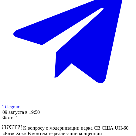
Telegram
09 августа в 19:50
Фото
:
1
🇺🇸🇺🇸 К вопросу о модернизации парка СВ США UH-60
«Блэк Хок» В контексте реализации концепции