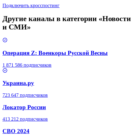
Подключить кросспостинг
Другие каналы в категории «
Новости
и СМИ
»
Операция Z: Военкоры Русской Весны
1 871 586 подписчиков
Украина.ру
723 647 подписчиков
Локатор России
413 212 подписчиков
СВО 2024