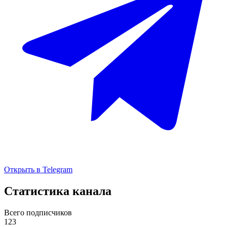
Открыть в Telegram
Статистика канала
Всего подписчиков
123