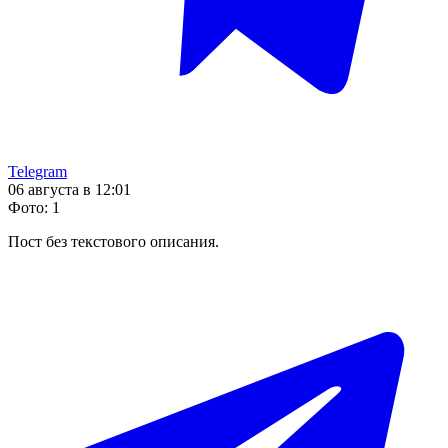
Telegram
06 августа в 12:01
Фото
:
1
Пост без текстового описания.