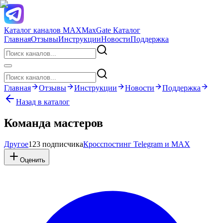
Каталог каналов MAX
MaxGate Каталог
Главная
Отзывы
Инструкции
Новости
Поддержка
Главная
Отзывы
Инструкции
Новости
Поддержка
Назад в каталог
Команда мастеров
Другое
123 подписчика
Кросспостинг Telegram и MAX
Оценить