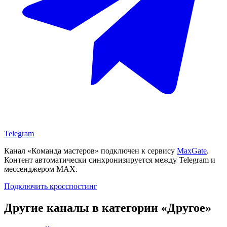
Telegram
Канал «
Команда мастеров
» подключен к сервису
MaxGate
.
Контент автоматически синхронизируется между Telegram и
мессенджером MAX.
Подключить кросспостинг
Другие каналы в категории «
Другое
»