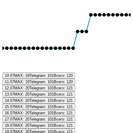
10.07
MAX:
19
Telegram:
101
Всего:
120
11.07
MAX:
19
Telegram:
101
Всего:
120
12.07
MAX:
20
Telegram:
101
Всего:
121
13.07
MAX:
20
Telegram:
101
Всего:
121
14.07
MAX:
20
Telegram:
101
Всего:
121
15.07
MAX:
20
Telegram:
101
Всего:
121
16.07
MAX:
20
Telegram:
101
Всего:
121
17.07
MAX:
20
Telegram:
101
Всего:
121
18.07
MAX:
20
Telegram:
101
Всего:
121
19.07
MAX:
20
Telegram:
101
Всего:
121