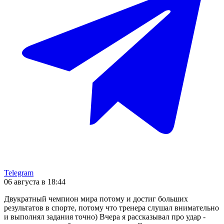
Telegram
06 августа в 18:44
Двукратный чемпион мира потому и достиг больших
результатов в спорте, потому что тренера слушал внимательно
и выполнял задания точно) Вчера я рассказывал про удар -